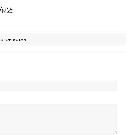
/м2:
го качества