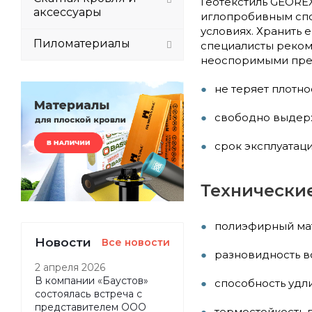
Геотекстиль GEOREX
аксессуары
иглопробивным спо
условиях. Хранить 
Пиломатериалы
специалисты рекоме
неоспоримыми пре
не теряет плотно
свободно выдерж
срок эксплуатаци
Технические
полиэфирный мат
Новости
Все новости
разновидность в
2 апреля 2026
В компании «Баустов»
способность удл
состоялась встреча с
представителем ООО
термостойкость п