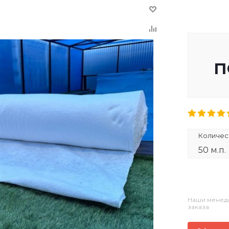
п
Количест
50 м.п.
Наши менедж
заказа