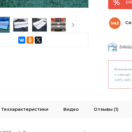
СП
Се
Адрес
Внимание
с завода
(499) 455
Теххарактеристики
Видео
Отзывы (1)