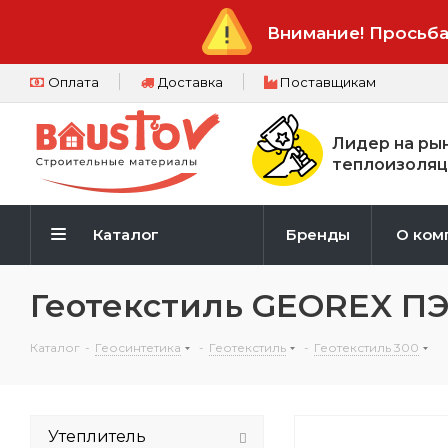
Внимание! Просьба
Оплата
Доставка
Поставщикам
Лидер на ры
теплоизоляц
Каталог
Бренды
О ком
Геотекстиль GEOREX ПЭ
Каталог
-
Геосинтетика
-
Геотекстиль
-
Геотекстиль 300
Утеплитель