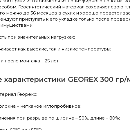
 300 гр/м2 изготовляется из полиэфирного полотна, к
собом. Геосинтетический материал сохраняет свою пл
его можно до 36 месяцев в сухих и хорошо проветривае
ндуют приступать к его укладке только после проверк
имуществами:
сть при значительных нагрузках;
ивает как высокие, так и низкие температуры;
и после монтажа – 25 лет.
 характеристики GEOREX 300 гр/м
ериал Георекс;
олокна – нетканое иглопробивное;
инения при разрыве по ширине – 50%, длине – 80%;
ри -60ºС до +55ºС;