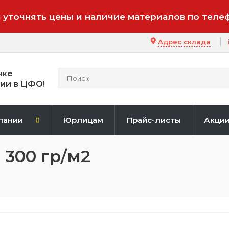
 уточнять цены и наличие материалов по теле
Адрес склада
нке
ии в ЦФО!
пании
Юрлицам
Прайс-листы
Акци
 300 гр/м2