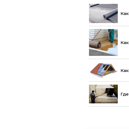
Как
Как
Как
Где