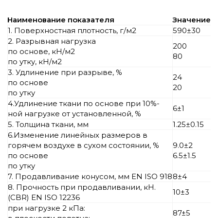
Наименование показателя
Значение
1. Поверхностная плотность, г/м2
590±30
2. Разрывная нагрузка
200
по основе, кН/м2
80
по утку, кН/м2
3. Удлинение при разрыве, %
24
по основе
20
по утку
4.Удлинение ткани по основе при 10%-
6±1
ной нагрузке от установленной, %
5. Толщина ткани, мм
1.25±0.15
6.Изменение линейных размеров в
горячем воздухе в сухом состоянии, %
9.0±2
по основе
6.5±1.5
по утку
7. Продавливание конусом, мм EN ISO 918
8±4
8. Прочность при продавливании, кН.
10±3
(CBR) EN ISO 12236
при нагрузке 2 кПа:
87±5