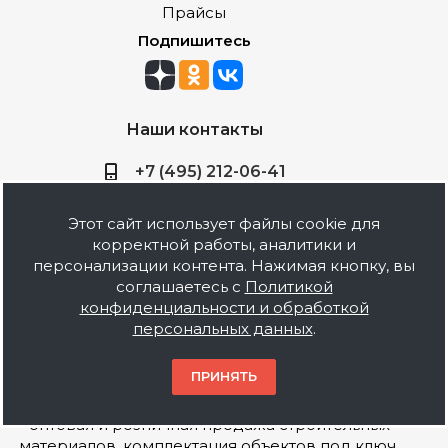
Прайсы
Подпишитесь
Наши контакты
+7 (495) 212-06-41
sale@baustof.ru
Этот сайт использует файлы cookie для
корректной работы, аналитики и
Россия, Москва, Новоостаповская
персонализации контента. Нажимая кнопку, вы
д.5, стр.14
соглашаетесь с
Политикой
конфиденциальности и обработкой
персональных данных
.
ПРИНЯТЬ
2026 © ООО Баустов. Собственное
производство лакокрасочной продукции,
оптовая и розничная продажа строительных
материалов, комплектация объектов под ключ.