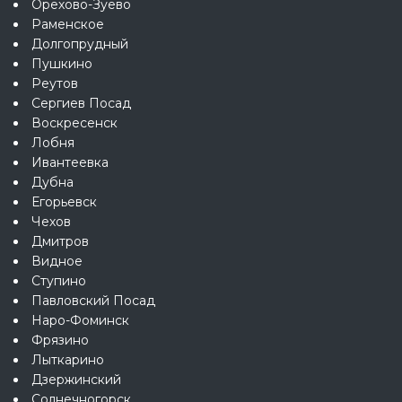
Орехово-Зуево
Раменское
Долгопрудный
Пушкино
Реутов
Сергиев Посад
Воскресенск
Лобня
Ивантеевка
Дубна
Егорьевск
Чехов
Дмитров
Видное
Ступино
Павловский Посад
Наро-Фоминск
Фрязино
Лыткарино
Дзержинский
Солнечногорск