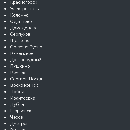
Красногорск
Электросталь
Коломна
Одинцово
Домодедово
Серпухов
Щёлково
Орехово-Зуево
Раменское
Долгопрудный
Пушкино
Реутов
Сергиев Посад
Воскресенск
Лобня
Ивантеевка
Дубна
Егорьевск
Чехов
Дмитров
Видное