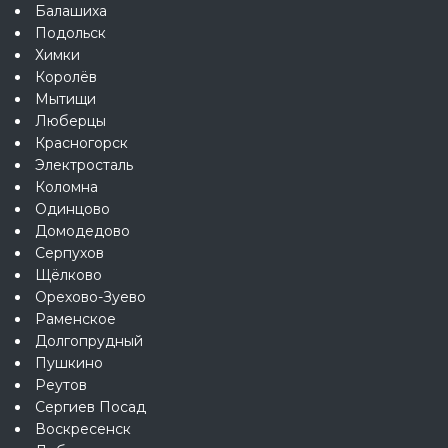
Балашиха
Подольск
Химки
Королёв
Мытищи
Люберцы
Красногорск
Электросталь
Коломна
Одинцово
Домодедово
Серпухов
Щёлково
Орехово-Зуево
Раменское
Долгопрудный
Пушкино
Реутов
Сергиев Посад
Воскресенск