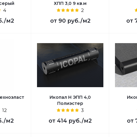
 серый
ХПП 3,0 9 кв.м
4
2
б.
/м2
от
90 руб.
/м2
от
ехноэласт
Икопал Н ЭПП 4,0
Ико
Полиэстер
12
3
б.
/м2
от
414 руб.
/м2
от