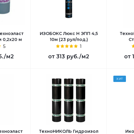
ехноэласт
ИЗОБОКС Люкс Н ЭПП 4,5
Техно
 0,2х20 м
10м (23 рул/под.)
Ст
5
1
б.
/м2
от
313 руб.
/м2
от
ХИТ
ехноэласт
ТехноНИКОЛЬ Гидроизол
Ико