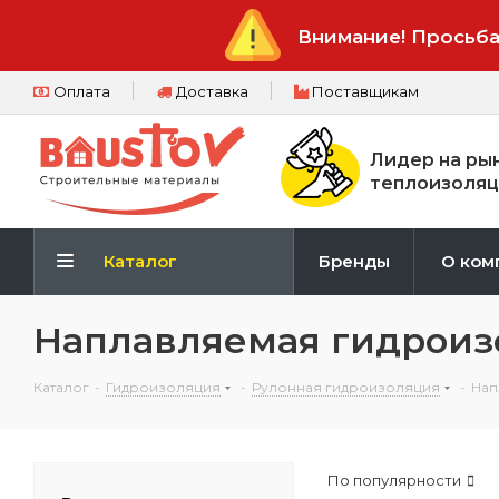
Внимание! Просьба
Оплата
Доставка
Поставщикам
Лидер на ры
теплоизоляц
Каталог
Бренды
О ком
Наплавляемая гидроиз
Каталог
-
Гидроизоляция
-
Рулонная гидроизоляция
-
Нап
По популярности