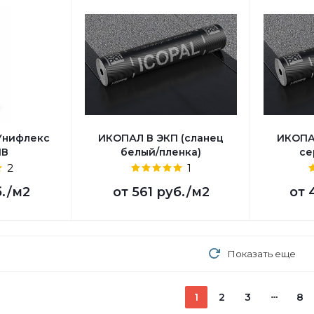
Унифлекс
ИКОПАЛ В ЭКП (сланец
ИКОПА
ПВ
белый/пленка)
се
2
1
б.
/м2
от
561 руб.
/м2
от
Показать еще
1
2
3
8