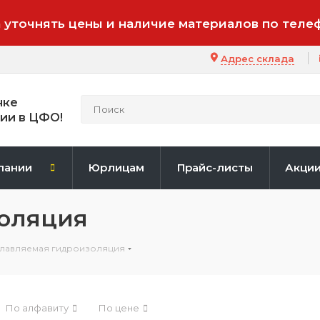
 уточнять цены и наличие материалов по теле
Адрес склада
нке
ии в ЦФО!
пании
Юрлицам
Прайс-листы
Акци
оляция
лавляемая гидроизоляция
По алфавиту
По цене