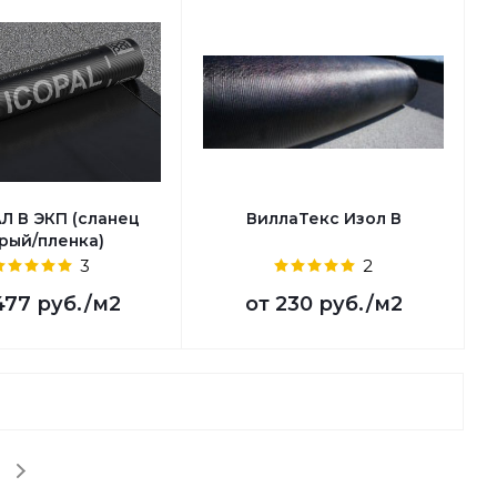
Л В ЭКП (сланец
ВиллаТекс Изол В
рый/пленка)
3
2
477 руб.
/м2
от
230 руб.
/м2