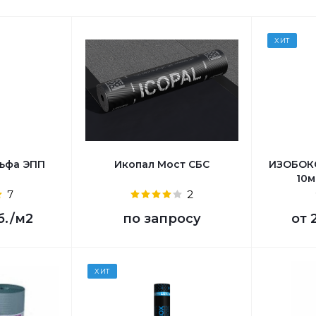
ХИТ
льфа ЭПП
Икопал Мост СБС
ИЗОБОКС
10м
7
2
б.
/м2
по запросу
от
ХИТ