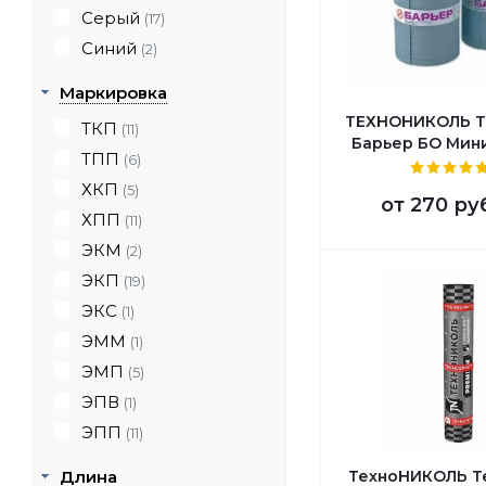
Серый
(17)
Синий
(2)
Маркировка
ТЕХНОНИКОЛЬ Т
ТКП
(11)
Барьер БО Мини
ТПП
(6)
ХКП
(5)
от
270 ру
ХПП
(11)
ЭКМ
(2)
ЭКП
(19)
ЭКС
(1)
ЭММ
(1)
ЭМП
(5)
ЭПВ
(1)
ЭПП
(11)
Длина
ТехноНИКОЛЬ Т