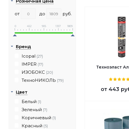
Розничная цена
от
до
руб.
0
452
905
1357
1809
Бренд
Icopal
(27)
IMPER
(17)
Техноэласт А
ИЗОБОКС
(20)
ТехноНИКОЛЬ
(79)
от
443 ру
Цвет
Белый
(1)
Зеленый
(7)
Коричневый
(1)
Красный
(5)