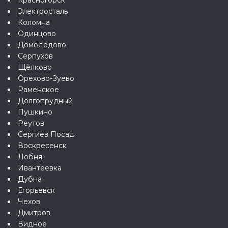
Электросталь
Коломна
Одинцово
Домодедово
Серпухов
Щёлково
Орехово-Зуево
Раменское
Долгопрудный
Пушкино
Реутов
Сергиев Посад
Воскресенск
Лобня
Ивантеевка
Дубна
Егорьевск
Чехов
Дмитров
Видное