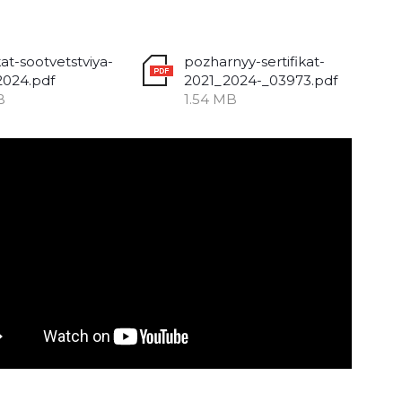
kat-sootvetstviya-
pozharnyy-sertifikat-
2024.pdf
2021_2024-_03973.pdf
B
1.54 MB