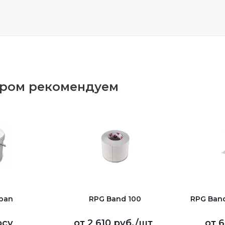
аром рекомендуем
pan
RPG Band 100
RPG Ban
осу
от
2 610 руб.
/шт
от
6