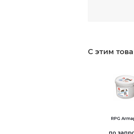
С этим тов
RPG Arma
по запр