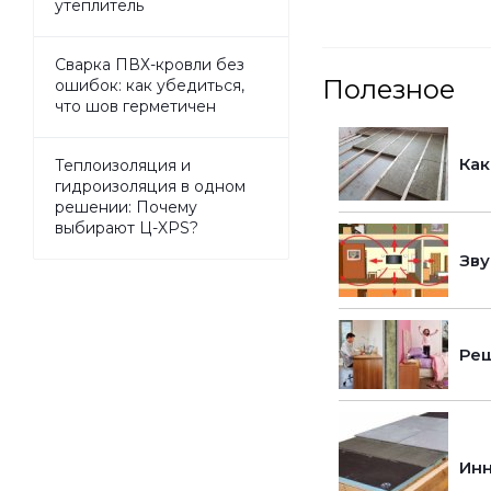
утеплитель
Сварка ПВХ-кровли без
Полезное
ошибок: как убедиться,
что шов герметичен
Как
Теплоизоляция и
гидроизоляция в одном
решении: Почему
выбирают Ц-XPS?
Зву
Реш
Инн