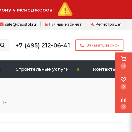
фону у менеджеров!
sale@baustof.ru
Личный кабинет
Регистрация
+7 (495) 212-06-41
Заказать звонок
0
и
Строительные услуги
Контакты
0
 #1
0