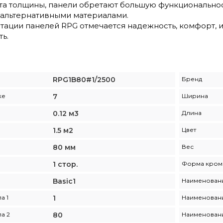
нта толщины, панели обретают большую функционально
 альтернативными материалами.
тации панелей RPG отмечается надежность, комфорт, и
ь.
RPG1B80#1/2500
Бренд
ке
7
Ширина
0.12 м3
Длина
1.5 м2
Цвет
80 мм
Вес
1 стор.
Форма кром
Basic1
Наименовани
а 1
1
Наименовани
а 2
80
Наименовани