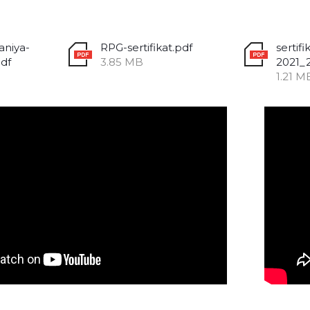
aniya-
RPG-sertifikat.pdf
sertifi
df
3.85 MB
2021_
1.21 M