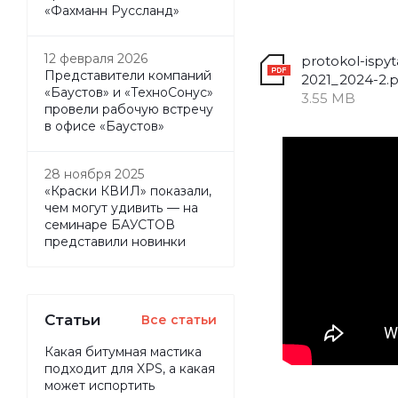
«Фахманн Руссланд»
12 февраля 2026
protokol-ispyt
Представители компаний
2021_2024-2.p
«Баустов» и «ТехноСонус»
3.55 MB
провели рабочую встречу
в офисе «Баустов»
28 ноября 2025
«Краски КВИЛ» показали,
чем могут удивить — на
семинаре БАУСТОВ
представили новинки
Статьи
Все статьи
Какая битумная мастика
подходит для XPS, а какая
может испортить