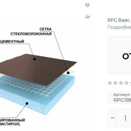
RPG Basi
Подробн
о
Артикул
RPG1B8