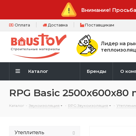
Внимание! Просьба
Оплата
Доставка
Поставщикам
Лидер на ры
теплоизоляц
Каталог
Бренды
О ком
RPG Basic 2500х600х80
Каталог
-
Звукоизоляция
-
RPG Звукоизоляция
-
Утеплени
Утеплитель