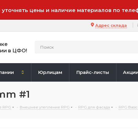
 уточнять цены и наличие материалов по теле
Адрес склада
нке
ии в ЦФО!
пании
Юрлицам
Прайс-листы
Акци
 mm #1
е RPG
-
Внешнее утепление RPG
-
RPG для фасада
-
RPG Basic