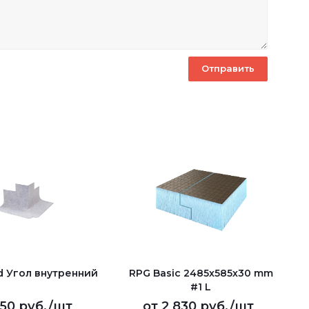
d Угол внутренний
RPG Basic 2485х585х30 mm
#1 L
50 руб.
/шт
от
2 830 руб.
/шт