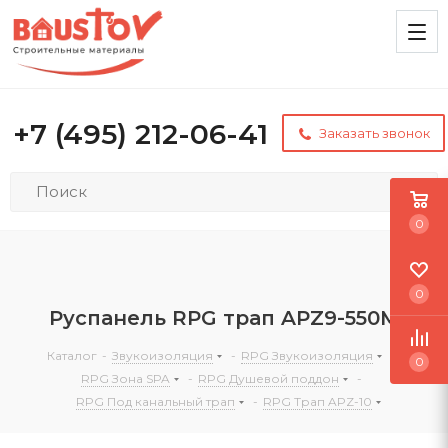
+7 (495) 212-06-41
Заказать звонок
0
0
Руспанель RPG трап APZ9-550M
Каталог
-
Звукоизоляция
-
RPG Звукоизоляция
-
0
RPG Зона SPA
-
RPG Душевой поддон
-
RPG Под канальный трап
-
RPG Трап APZ-10