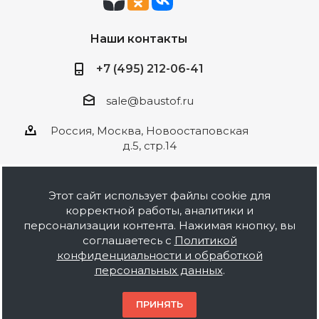
Наши контакты
+7 (495) 212-06-41
sale@baustof.ru
Россия, Москва, Новоостаповская
д.5, стр.14
Этот сайт использует файлы cookie для
корректной работы, аналитики и
2026 © ООО Баустов. Собственное
персонализации контента. Нажимая кнопку, вы
производство лакокрасочной продукции,
соглашаетесь с
Политикой
оптовая и розничная продажа строительных
конфиденциальности и обработкой
материалов, комплектация объектов под ключ.
персональных данных
.
Информация на сайте носит ознакомительный
характер и не является публичной офертой.
ПРИНЯТЬ