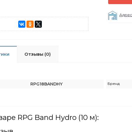
Адрес
тики
Отзывы (0)
RPG18BANDHY
Бренд
варе RPG Band Hydro (10 м):
тзыв