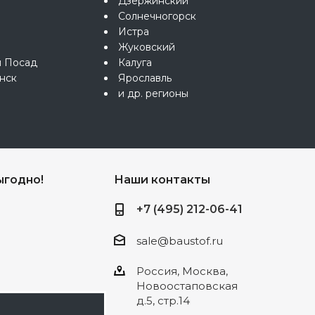
Дзержинский
Солнечногорск
Истра
Жуковский
й Посад
Калуга
нск
Ярославль
и др. регионы
ыгодно!
Наши контакты
+7 (495) 212-06-41
sale@baustof.ru
Россия, Москва,
Новоостаповская
д.5, стр.14