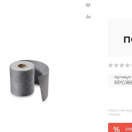
п
Артикул
RPG18
Наши менедж
заказа
СП