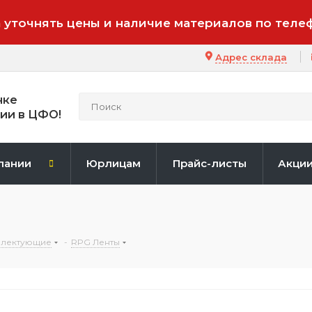
 уточнять цены и наличие материалов по теле
Адрес склада
нке
ии в ЦФО!
пании
Юрлицам
Прайс-листы
Акци
плектующие
-
RPG Ленты