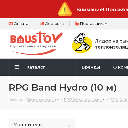
Внимание! Просьба
Оплата
Доставка
Поставщикам
Лидер на ры
теплоизоляц
Каталог
Бренды
О ком
RPG Band Hydro (10 м)
Каталог
-
Звукоизоляция
-
RPG Звукоизоляция
-
RPG Ком
Утеплитель