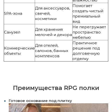
влажностью
Помогает
Для аксессуаров,
создать чистый
SPA-зона
свечей,
премиальный
косметики
вид
Не перегружает
Для хранения
Санузел
пространство
мелочей и декора
мебелью
Практичное
Для отелей,
Коммерческие
решение под
салонов, банных
объекты
долговечную
комплексов
отделку
Преимущества RPG полки
Готовое основание под плитку