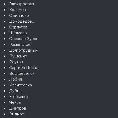
Электросталь
Коломна
Одинцово
Домодедово
Серпухов
Щёлково
Орехово-Зуево
Раменское
Долгопрудный
Пушкино
Реутов
Сергиев Посад
Воскресенск
Лобня
Ивантеевка
Дубна
Егорьевск
Чехов
Дмитров
Видное