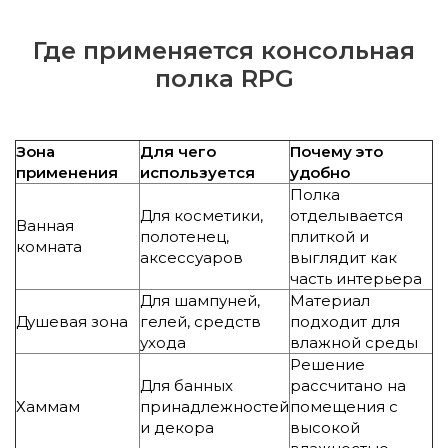
Где применяется консольная
полка RPG
Зона
Для чего
Почему это
применения
используется
удобно
Полка
Для косметики,
отделывается
Ванная
полотенец,
плиткой и
комната
аксессуаров
выглядит как
часть интерьера
Для шампуней,
Материал
Душевая зона
гелей, средств
подходит для
ухода
влажной среды
Решение
Для банных
рассчитано на
Хаммам
принадлежностей
помещения с
и декора
высокой