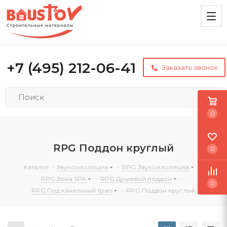
+7 (495) 212-06-41
Заказать звонок
0
RPG Поддон круглый
0
Каталог
-
Звукоизоляция
-
RPG Звукоизоляция
-
RPG Зона SPA
-
RPG Душевой поддон
-
0
RPG Под канальный трап
-
RPG Поддон круглый