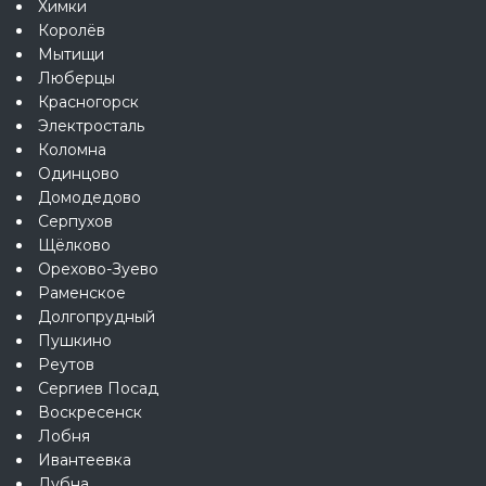
Химки
Королёв
Мытищи
Люберцы
Красногорск
Электросталь
Коломна
Одинцово
Домодедово
Серпухов
Щёлково
Орехово-Зуево
Раменское
Долгопрудный
Пушкино
Реутов
Сергиев Посад
Воскресенск
Лобня
Ивантеевка
Дубна