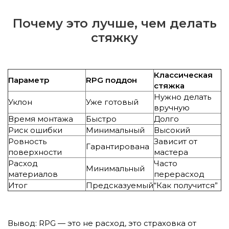
Почему это лучше, чем делать
стяжку
Классическая
Параметр
RPG поддон
стяжка
Нужно делать
Уклон
Уже готовый
вручную
Время монтажа
Быстро
Долго
Риск ошибки
Минимальный
Высокий
Ровность
Зависит от
Гарантирована
поверхности
мастера
Расход
Часто
Минимальный
материалов
перерасход
Итог
Предсказуемый
“Как получится”
Вывод: RPG — это не расход, это страховка от