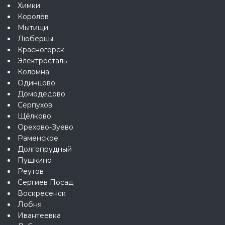
Химки
Королёв
Мытищи
Люберцы
Красногорск
Электросталь
Коломна
Одинцово
Домодедово
Серпухов
Щёлково
Орехово-Зуево
Раменское
Долгопрудный
Пушкино
Реутов
Сергиев Посад
Воскресенск
Лобня
Ивантеевка