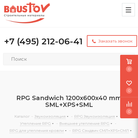
+7 (495) 212-06-41
Заказать звонок
0
0
RPG Sandwich 1200х600х40 mm
SML+XPS+SML
0
Каталог
-
Звукоизоляция
-
RPG Звукоизоляция
-
Утепление RPG
-
Внешнее утепление RPG
-
RPG для утепления кровли
-
RPG Сэндвич СМЛ+XPS+СМЛ