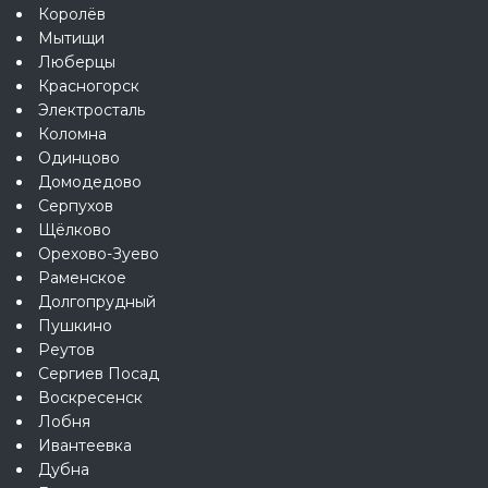
Королёв
Мытищи
Люберцы
Красногорск
Электросталь
Коломна
Одинцово
Домодедово
Серпухов
Щёлково
Орехово-Зуево
Раменское
Долгопрудный
Пушкино
Реутов
Сергиев Посад
Воскресенск
Лобня
Ивантеевка
Дубна