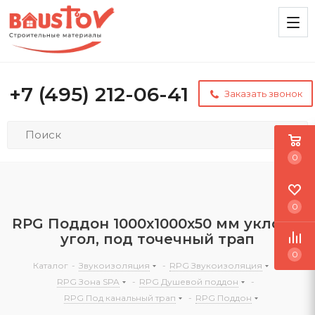
+7 (495) 212-06-41
Заказать звонок
0
0
RPG Поддон 1000х1000х50 мм уклон в
угол, под точечный трап
0
Каталог
-
Звукоизоляция
-
RPG Звукоизоляция
-
RPG Зона SPA
-
RPG Душевой поддон
-
RPG Под канальный трап
-
RPG Поддон