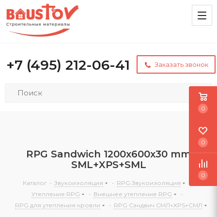
+7 (495) 212-06-41
Заказать звонок
0
0
RPG Sandwich 1200х600х30 mm
SML+XPS+SML
0
Каталог
-
Звукоизоляция
-
RPG Звукоизоляция
-
Утепление RPG
-
Внешнее утепление RPG
-
RPG для утепления кровли
-
RPG Сэндвич СМЛ+XPS+СМЛ