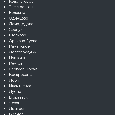
Красногорск
Электросталь
Коломна
Одинцово
Домодедово
Серпухов
Щёлково
Орехово-Зуево
Раменское
Долгопрудный
Пушкино
Реутов
Сергиев Посад
Воскресенск
Лобня
Ивантеевка
Дубна
Егорьевск
Чехов
Дмитров
Видное