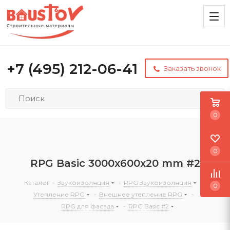
+7 (495) 212-06-41
Заказать звонок
0
0
RPG Basic 3000х600х20 mm #2
Каталог
-
Звукоизоляция
-
RPG Звукоизоляция
-
0
Утепление RPG
-
Внешнее утепление RPG
-
RPG для фасада
-
RPG Basic #2