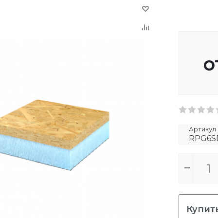
о
Артикул
RPG6SE
Купить