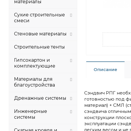
материалы
Сухие строительные
смеси
Стеновые материалы
Строительные тенты
Гипсокартон и
комплектующие
Описание
Материалы для
благоустройства
Сэндвич РПГ необх
Дренажные системы
готовностью под ф
материал) + СМЛ (с
Инженерные
сэндвича отличным
системы
конструкции плоск
эксплуатации сэндв
легким весом и не
Скатная кровля и