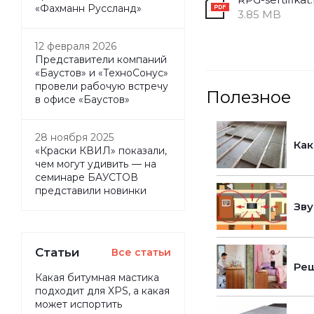
«Фахманн Руссланд»
3.85 MB
12 февраля 2026
Представители компаний
«Баустов» и «ТехноСонус»
провели рабочую встречу
Полезное
в офисе «Баустов»
28 ноября 2025
Как
«Краски КВИЛ» показали,
чем могут удивить — на
семинаре БАУСТОВ
представили новинки
Зву
Статьи
Все статьи
Реш
Какая битумная мастика
подходит для XPS, а какая
может испортить