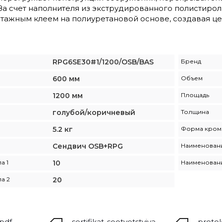
 За счет наполнителя из экструдированного полистир
нтажным клеем на полиуретановой основе, создавая це
RPG6SE30#1/1200/OSB/BAS
Бренд
600 мм
Объем
1200 мм
Площадь
голубой/коричневый
Толщина
5.2 кг
Форма кром
Сендвич OSB+RPG
Наименовани
а 1
10
Наименовани
а 2
20
.pdf
sertifikat-sootvetstviya-
protok