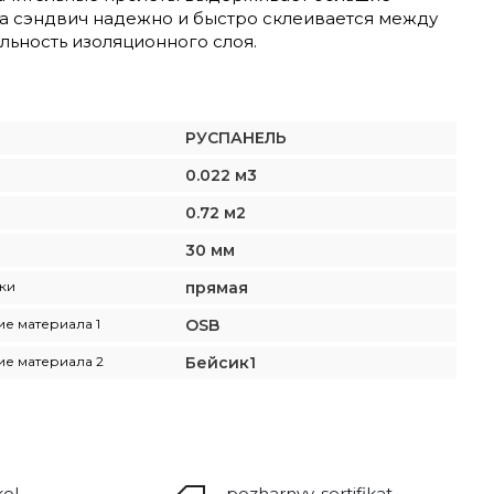
ола сэндвич надежно и быстро склеивается между
льность изоляционного слоя.
РУСПАНЕЛЬ
0.022 м3
0.72 м2
30 мм
ки
прямая
е материала 1
OSB
е материала 2
Бейсик1
ol-
pozharnyy-sertifikat-