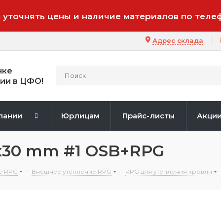
 уточнять цены и наличие материалов по теле
Адрес склада
нке
ии в ЦФО!
пании
Юрлицам
Прайс-листы
Акци
х30 mm #1 OSB+RPG
е RPG
-
Внешнее утепление RPG
-
RPG для утепления кровли