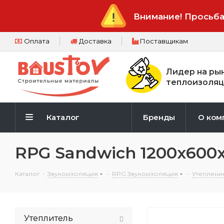
Внимание! Просьба
Оплата
Доставка
Поставщикам
Лидер на ры
теплоизоляц
Каталог
Бренды
О ком
RPG Sandwich 1200х600
Каталог
-
Звукоизоляция
-
RPG Звукоизоляция
-
Утеплени
Утеплитель