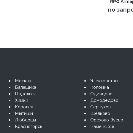
RPG Arma
по запр
Москва
Электросталь
Балашиха
Коломна
Подольск
Одинцово
Химки
Домодедово
Королёв
Серпухов
Мытищи
Щёлково
Люберцы
Орехово-Зуево
Красногорск
Раменское