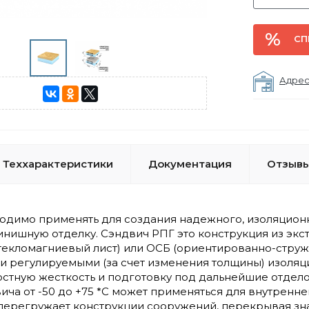
СП
Адрес
Теххарактеристики
Документация
Отзывы
одимо применять для создания надежного, изоляционн
инишную отделку. Сэндвич РПГ это конструкция из эк
текломагниевый лист) или ОСБ (ориентированно-струж
и регулируемыми (за счет изменения толщины) изоля
остную жесткость и подготовку под дальнейшие отдел
ича от -50 до +75 *С может применяться для внутренн
 перегружает конструкции сооружений, перекрывая з