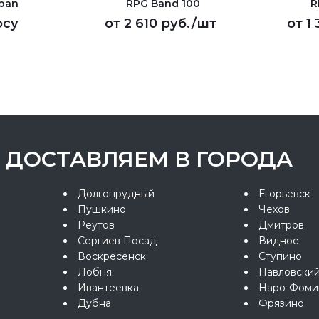
pan
RPG Band 100
R
осу
от
2 610 руб.
/шт
от
1
ДОСТАВЛЯЕМ В ГОРОДА
Долгопрудный
Егорьевск
Пушкино
Чехов
Реутов
Дмитров
Сергиев Посад
Видное
Воскресенск
Ступино
Лобня
Павловски
Ивантеевка
Наро-Фоми
Дубна
Фрязино