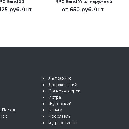
PG Band 50
RPG Band Угол наружный
 325 руб.
/шт
от
650 руб.
/шт
Лыткарино
Дзержинский
Солнечногорск
Истра
Жуковский
й Посад
Калуга
нск
Ярославль
и др. регионы