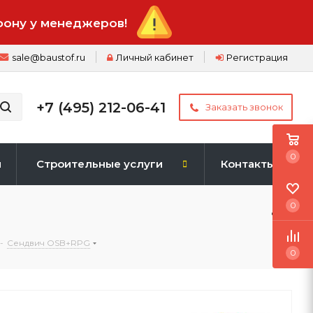
фону у менеджеров!
sale@baustof.ru
Личный кабинет
Регистрация
+7 (495) 212-06-41
Заказать звонок
0
и
Строительные услуги
Контакты
0
-
Сендвич OSB+RPG
0