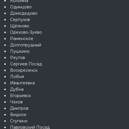
Коломна
Одинцово
Домодедово
Серпухов
Щёлково
Орехово-Зуево
Раменское
Долгопрудный
Пушкино
Реутов
Сергиев Посад
Воскресенск
Лобня
Ивантеевка
Дубна
Егорьевск
Чехов
Дмитров
Видное
Ступино
Павловский Посад