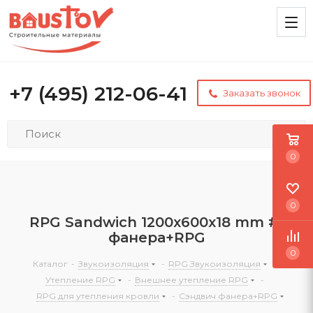
+7 (495) 212-06-41
Заказать звонок
0
0
RPG Sandwich 1200х600х18 mm #1
фанера+RPG
0
Каталог
-
Звукоизоляция
-
RPG Звукоизоляция
-
Утепление RPG
-
Внешнее утепление RPG
-
RPG для утепления кровли
-
Сэндвич фанера+RPG