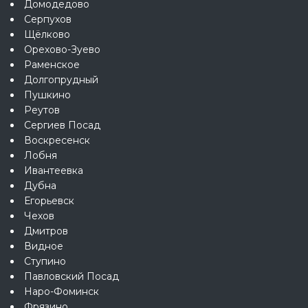
Домодедово
Серпухов
Щёлково
Орехово-Зуево
Раменское
Долгопрудный
Пушкино
Реутов
Сергиев Посад
Воскресенск
Лобня
Ивантеевка
Дубна
Егорьевск
Чехов
Дмитров
Видное
Ступино
Павловский Посад
Наро-Фоминск
Фрязино