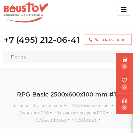
+7 (495) 212-06-41
Заказать звонок
0
0
RPG Basic 2500х600х100 mm #1
Каталог
-
Звукоизоляция
-
RPG Звукоизоляция
-
0
Утепление RPG
-
Внешнее утепление RPG
-
RPG для фасада
-
RPG Basic #1