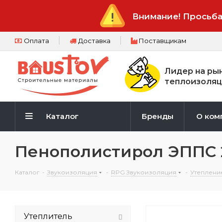
Внимание! Просьба
Оплата
Доставка
Поставщикам
Лидер на ры
теплоизоляц
Каталог
Бренды
О ком
Пенополистирол ЭППС 
Каталог
-
Звукоизоляция
-
RPG Звукоизоляция
-
Утеплени
Утеплитель