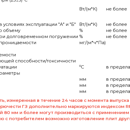
Вт/(м*К)
не более
условиях эксплуатации "А" и "Б"
Вт/(м*К)
не более
о объему
%
не более
ри долговременном погружении
%
не более
проницаемости
мг/(м*ч*Па)
емости
ющей способности/токсичности
o
уатации
C
в предела
араметры
мм
в предела
мм
в предела
мм
в предела
ь, измеренная в течение 24 часов с момента выпуска
орючести ГЗ дополнительно маркируются индексом RF
й 80 мм и более могут производиться с применением
ию с потребителем возможно изготовление плит друг