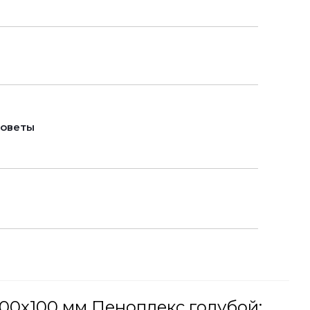
советы
00x100 мм Пеноплекс голубой: