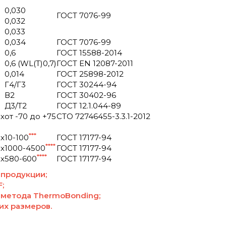
0,030
ГОСТ 7076-99
0,032
0,033
0,034
ГОСТ 7076-99
0,6
ГОСТ 15588-2014
0,6 (WL(T)0,7)
ГОСТ EN 12087-2011
0,014
ГОСТ 25898-2012
Г4/Г3
ГОСТ 30244-94
В2
ГОСТ 30402-96
Д3/Т2
ГОСТ 12.1.044-89
х
от -70 до +75
СТО 72746455-3.3.1-2012
***
х
10-100
ГОСТ 17177-94
****
х
1000-4500
ГОСТ 17177-94
****
х
580-600
ГОСТ 17177-94
 продукции;
;
 метода ThermoBonding;
их размеров.