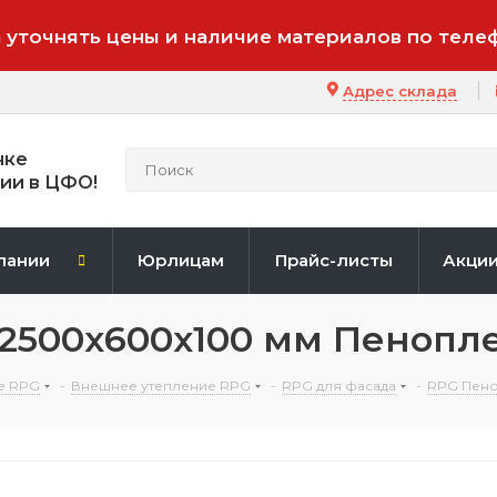
 уточнять цены и наличие материалов по теле
Адрес склада
нке
ии в ЦФО!
пании
Юрлицам
Прайс-листы
Акци
2500x600x100 мм Пенопле
е RPG
-
Внешнее утепление RPG
-
RPG для фасада
-
RPG Пен