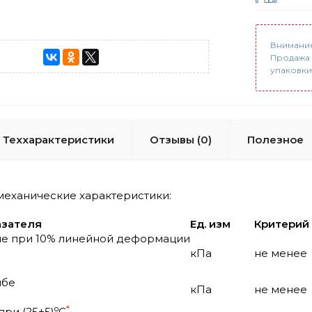
Внимание
Продажа 
упаковки
Теххарактеристики
Отзывы (0)
Полезное
еханические характеристики:
азателя
Ед. изм
Критерий
ие при 10% линейной деформации
кПа
не менее
ибе
кПа
не менее
o
*
ри (25±5)
C