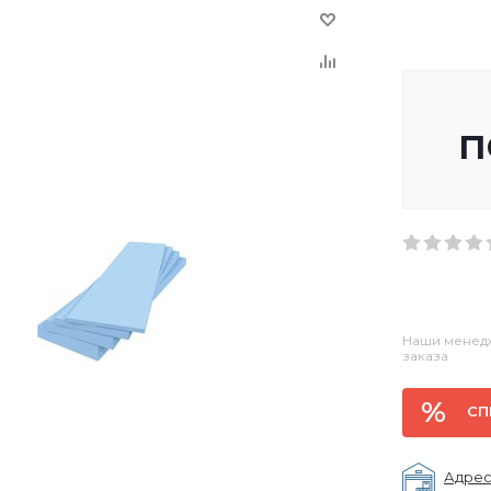
п
Наши менедж
заказа
СП
Адрес