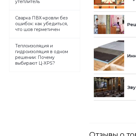
утеплитель
Сварка ПВХ-кровли без
ошибок: как убедиться,
Реш
что шов герметичен
Теплоизоляция и
гидроизоляция в одном
Инн
решении: Почему
выбирают Ц-XPS?
Зву
Отзывы о т