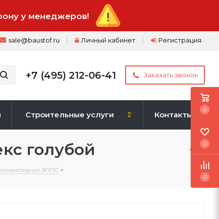
фону у менеджеров!
sale@baustof.ru
Личный кабинет
Регистрация
+7 (495) 212-06-41
Заказать звонок
0
и
Строительные услуги
Контакты
кс голубой
0
ополистирол ЭППС
0