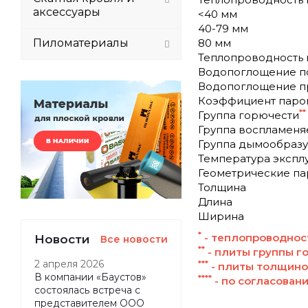
аксессуары
<40 мм
40-79 мм
Пиломатериалы
80 мм
Теплопроводность в 
Водопоглощение п
Водопоглощение п
Коэффициент паро
**
Группа горючести
Группа воспламеня
Группа дымообразу
Температура экспл
Геометрические п
Толщина
Длина
Ширина
*
- теплопроводност
Новости
Все новости
**
- плиты группы г
2 апреля 2026
***
- плиты толщино
В компании «Баустов»
****
- по согласован
состоялась встреча с
представителем ООО