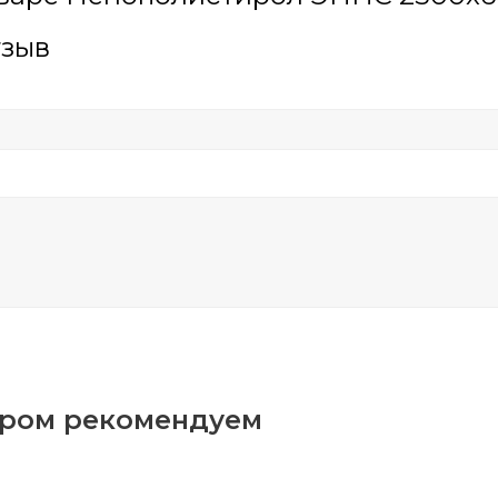
тзыв
аром рекомендуем