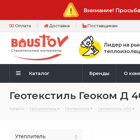
Внимание! Просьба
Оплата
Доставка
Поставщикам
Лидер на ры
теплоизоляц
Каталог
Бренды
О ком
Геотекстиль Геоком Д 4
Каталог
-
Геосинтетика
-
Геотекстиль
-
Геотекстиль 400
Утеплитель