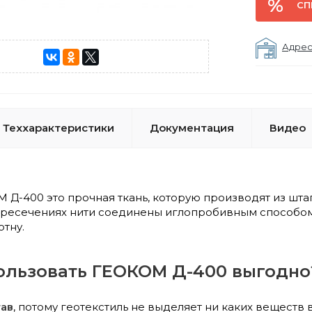
СП
Адрес
Теххарактеристики
Документация
Видео
М Д-400 это прочная ткань, которую производят из шт
ересечениях нити соединены иглопробивным способо
отну.
ользовать ГЕОКОМ Д-400 выгодно
тав
, потому геотекстиль не выделяет ни каких веществ