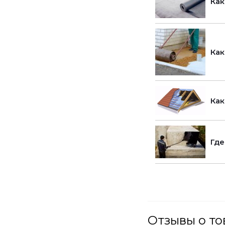
Как
Как
Как
Где
Отзывы о то