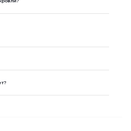
кровли?
ет?