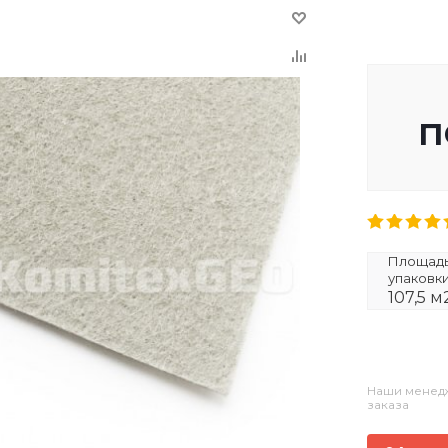
п
Площадь 
упаковк
107,5 м
Наши менедж
заказа