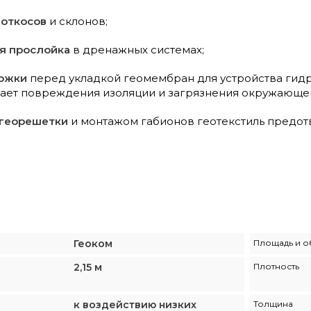
 откосов
и склонов;
я прослойка
в дренажных системах;
ложки
перед укладкой геомембран для устройства гидр
ает повреждения изоляции и загрязнения окружающе
 георешетки
и монтажом габионов геотекстиль предот
Геоком
Площадь и о
2,15 м
Плотность
к воздействию низких
Толщина