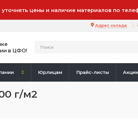
 уточнять цены и наличие материалов по теле
Адрес склада
нке
ии в ЦФО!
пании
Юрлицам
Прайс-листы
Акци
00 г/м2