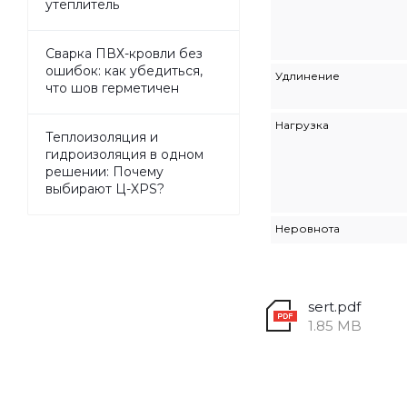
утеплитель
Сварка ПВХ-кровли без
ошибок: как убедиться,
Удлинение
что шов герметичен
Нагрузка
Теплоизоляция и
гидроизоляция в одном
решении: Почему
выбирают Ц-XPS?
Неровнота
sert.pdf
1.85 MB