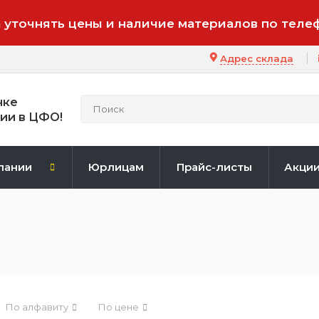
 уточнять цены и наличие материалов по теле
Адрес склада
нке
ии в ЦФО!
пании
Юрлицам
Прайс-листы
Акци
По алфавиту
По цене