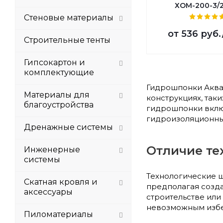
ХОМ-200-3/
Стеновые материалы
от
536 руб.
Строительные тенты
Гипсокартон и
комплектующие
Гидрошпонки Аква
Материалы для
конструкциях, так
благоустройства
гидрошпонки включ
гидроизоляционн
Дренажные системы
Отличие те
Инженерные
системы
Технологические ш
Скатная кровля и
предполагая созд
аксессуары
строительстве или
невозможным избе
Пиломатериалы