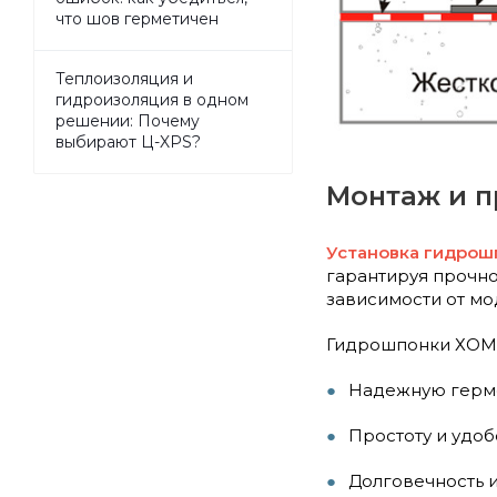
что шов герметичен
Теплоизоляция и
гидроизоляция в одном
решении: Почему
выбирают Ц-XPS?
Монтаж и 
Установка гидро
гарантируя прочно
зависимости от мо
Гидрошпонки ХОМ 
Надежную герме
Простоту и удоб
Долговечность 