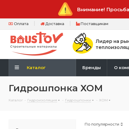
Внимание! Просьба
Оплата
Доставка
Поставщикам
Лидер на ры
теплоизоляц
Каталог
Бренды
О ком
Гидрошпонка ХОМ
Каталог
-
Гидроизоляция
-
Гидрошпонки
-
ХОМ
По популярности