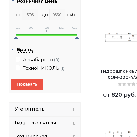
Розничная цена
от
до
руб.
536
810
1083
1357
1630
Бренд
Аквабарьер
(8)
ТехноНИКОЛЬ
(1)
Гидрошпонка 
ХОМ-320-4/
от
820 руб.
Утеплитель
Гидроизоляция
Техническая