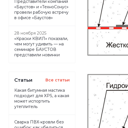
Представители компаний
«Баустов» и «ТехноСонус»
провели рабочую встречу
в офисе «Баустов»
28 ноября 2025
«Краски КВИЛ» показали,
чем могут удивить — на
семинаре БАУСТОВ
представили новинки
Статьи
Все статьи
Какая битумная мастика
подходит для XPS, а какая
может испортить
утеплитель
Сварка ПВХ-кровли без
ошибок: как убедиться,