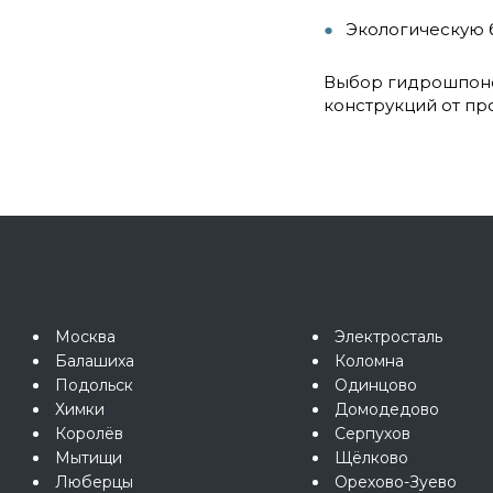
Экологическую б
Выбор гидрошпоно
конструкций от пр
Москва
Электросталь
Балашиха
Коломна
Подольск
Одинцово
Химки
Домодедово
Королёв
Серпухов
Мытищи
Щёлково
Люберцы
Орехово-Зуево