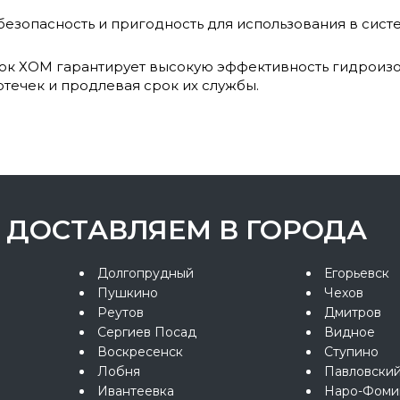
езопасность и пригодность для использования в систе
к ХОМ гарантирует высокую эффективность гидроизо
отечек и продлевая срок их службы.
ДОСТАВЛЯЕМ В ГОРОДА
Долгопрудный
Егорьевск
Пушкино
Чехов
Реутов
Дмитров
Сергиев Посад
Видное
Воскресенск
Ступино
Лобня
Павловски
Ивантеевка
Наро-Фоми