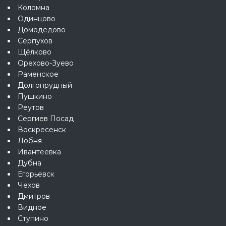
Коломна
Одинцово
Домодедово
Серпухов
Щёлково
Орехово-Зуево
Раменское
Долгопрудный
Пушкино
Реутов
Сергиев Посад
Воскресенск
Лобня
Ивантеевка
Дубна
Егорьевск
Чехов
Дмитров
Видное
Ступино