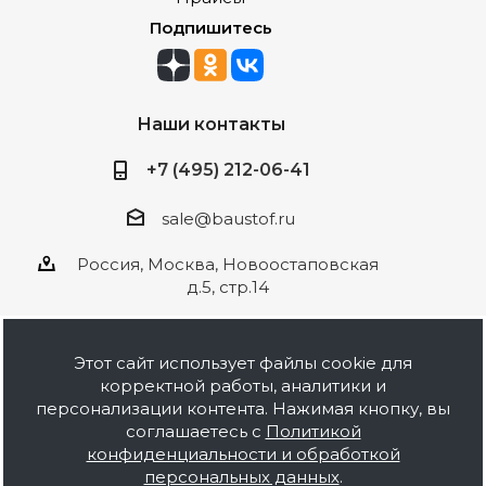
Подпишитесь
Наши контакты
+7 (495) 212-06-41
sale@baustof.ru
Россия, Москва, Новоостаповская
д.5, стр.14
Этот сайт использует файлы cookie для
корректной работы, аналитики и
2026 © ООО Баустов. Собственное
персонализации контента. Нажимая кнопку, вы
производство лакокрасочной продукции,
соглашаетесь с
Политикой
оптовая и розничная продажа строительных
конфиденциальности и обработкой
материалов, комплектация объектов под ключ.
персональных данных
.