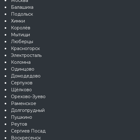
Москва
Балашиха
Подольск
Химки
Королёв
Мытищи
Люберцы
Красногорск
Электросталь
Коломна
Одинцово
Домодедово
Серпухов
Щёлково
Орехово-Зуево
Раменское
Долгопрудный
Пушкино
Реутов
Сергиев Посад
Воскресенск