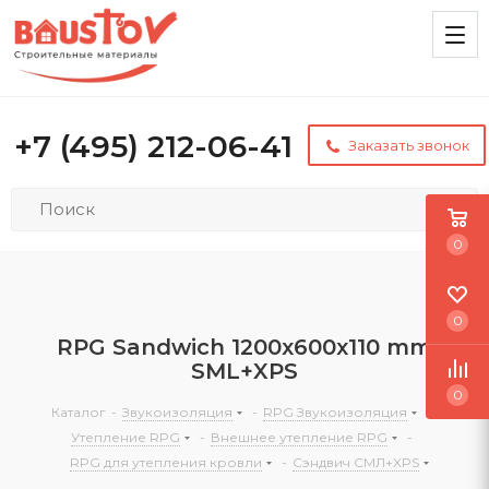
+7 (495) 212-06-41
Заказать звонок
0
0
RPG Sandwich 1200х600х110 mm
SML+XPS
0
Каталог
-
Звукоизоляция
-
RPG Звукоизоляция
-
Утепление RPG
-
Внешнее утепление RPG
-
RPG для утепления кровли
-
Сэндвич СМЛ+XPS