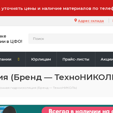
 уточнять цены и наличие материалов по теле
Адрес склада
нке
ии в ЦФО!
пании
Юрлицам
Прайс-листы
Акци
ия (Бренд — ТехноНИКОЛ
онная гидроизоляция (Бренд — ТехноНИКОЛЬ)