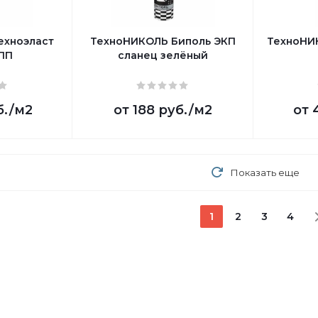
ехноэласт
ТехноНИКОЛЬ Биполь ЭКП
ТехноНИ
ПП
сланец зелёный
б.
/м2
от
188 руб.
/м2
от
Показать еще
1
2
3
4