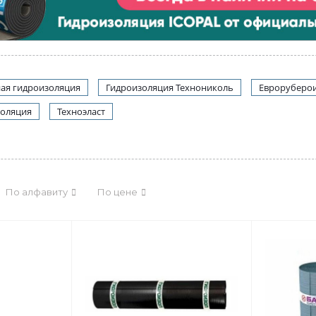
ая гидроизоляция
Гидроизоляция Технониколь
Евроруберо
золяция
Техноэласт
По алфавиту
По цене