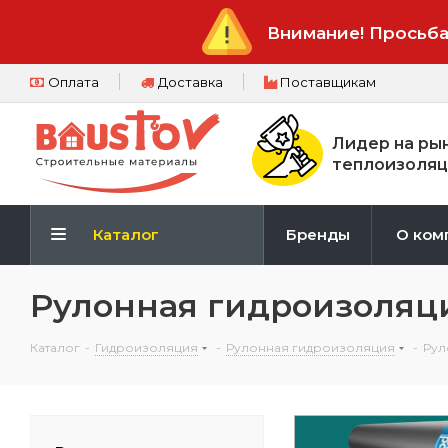
Внимание! Просьба
Оплата
Доставка
Поставщикам
Лидер на ры
теплоизоляц
Каталог
Бренды
О ком
Рулонная гидроизоляц
Каталог
-
Гидроизоляция
-
Рулонная гидроизоляция
-
Рул