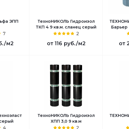
льфа ЭПП
ТехноНИКОЛЬ Гидроизол
ТЕХНОНИ
ТКП 4 9 кв.м. сланец серый
Барьер 
7
2
б.
/м2
от
116 руб.
/м2
от
ехноэласт
ТехноНИКОЛЬ Гидроизол
ТЕХНОНИ
 серый
ХПП 3,0 9 кв.м
4
2