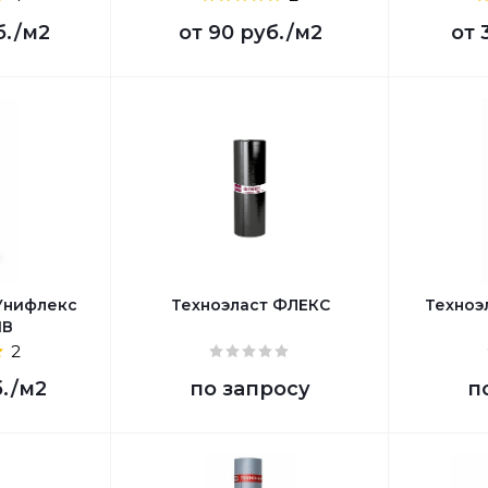
б.
/м2
от
90 руб.
/м2
от
Унифлекс
Техноэласт ФЛЕКС
Техноэ
ПВ
2
б.
/м2
по запросу
п