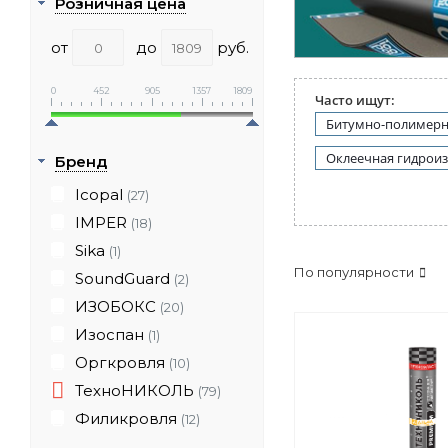
Розничная цена
от
до
руб.
0
452
905
1357
1809
Часто ищут:
Битумно-полимерн
Оклеечная гидрои
Бренд
Icopal
(27)
IMPER
(18)
Sika
(1)
По популярности
SoundGuard
(2)
ИЗОБОКС
(20)
Изоспан
(1)
Оргкровля
(10)
ТехноНИКОЛЬ
(79)
Филикровля
(12)