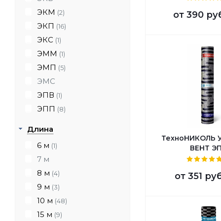
ЭКМ
(2)
от
390 ру
ЭКП
(16)
ЭКС
(1)
ЭММ
(1)
ЭМП
(5)
ЭМС
ЭПВ
(1)
ЭПП
(8)
Длина
ТехноНИКОЛЬ 
6 м
(1)
ВЕНТ Э
7 м
8 м
(4)
от
351 ру
9 м
(3)
10 м
(48)
15 м
(9)