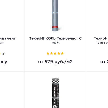
ундамент
ТехноНИКОЛЬ Техноэласт С
ТехноН
МП
ЭКС
ХКП 
3
осу
от
579 руб.
/м2
от