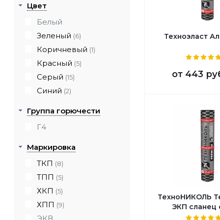
Цвет
Белый
Зеленый
Техноэласт А
(6)
Коричневый
(1)
Красный
(5)
от
443 ру
Серый
(15)
Синий
(2)
Группа горючести
Г4
Маркировка
ТКП
(8)
ТПП
(5)
ХКП
(5)
ТехноНИКОЛЬ Т
ХПП
(9)
ЭКП сланец
ЭКВ