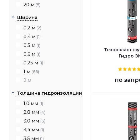
20 м
(5)
Ширина
0,2 м
(2)
0,4 м
(1)
0,5 м
(1)
Техноэласт ф
0,6 м
(1)
Гидро Э
0,25 м
(1)
1 м
(66)
по запр
2 м
Толщина гидроизоляции
1,0 мм
(1)
2,8 мм
(4)
3,0 мм
(3)
3,4 мм
(1)
3,5 мм
(1)