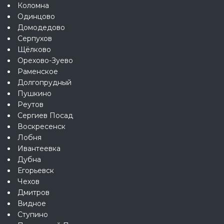
Коломна
Одинцово
Домодедово
Серпухов
Щёлково
Орехово-Зуево
Раменское
Долгопрудный
Пушкино
Реутов
Сергиев Посад
Воскресенск
Лобня
Ивантеевка
Дубна
Егорьевск
Чехов
Дмитров
Видное
Ступино