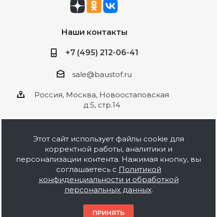
Наши контакты
+7 (495) 212-06-41
sale@baustof.ru
Россия, Москва, Новоостаповская
д.5, стр.14
Этот сайт использует файлы cookie для
корректной работы, аналитики и
2026 © ООО Баустов. Собственное
персонализации контента. Нажимая кнопку, вы
производство лакокрасочной продукции,
соглашаетесь с
Политикой
оптовая и розничная продажа строительных
конфиденциальности и обработкой
материалов, комплектация объектов под ключ.
персональных данных
.
Информация на сайте носит ознакомительный
характер и не является публичной офертой.
ПРИНЯТЬ