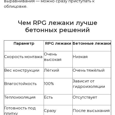
выравнивания — можно сразу приступать к
облицовке.
Чем RPG лежаки лучше
бетонных решений
Параметр
RPG лежаки
Бетонные лежаки
Очень
Скорость монтажа
Низкая
высокая
Вес конструкции
Лёгкий
Очень тяжёлый
Зависит от
Влагостойкость
100%
гидроизоляции
Теплоизоляция
Есть
Отсутствует
Готовность под
Сразу
После высыхания
плитку