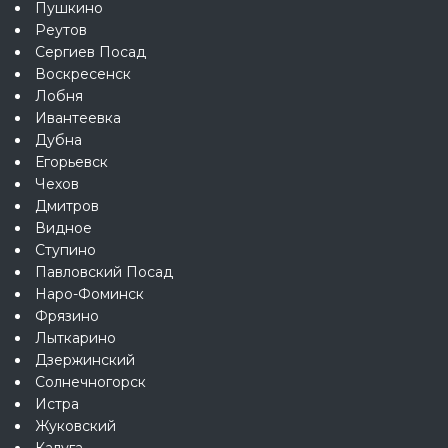
Пушкино
Реутов
Сергиев Посад
Воскресенск
Лобня
Ивантеевка
Дубна
Егорьевск
Чехов
Дмитров
Видное
Ступино
Павловский Посад
Наро-Фоминск
Фрязино
Лыткарино
Дзержинский
Солнечногорск
Истра
Жуковский
Калуга