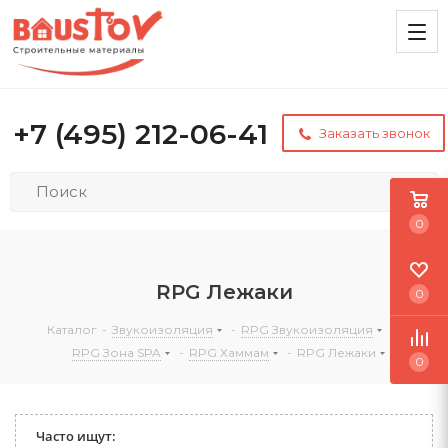
+7 (495) 212-06-41
Заказать звонок
0
RPG Лежаки
0
Каталог
-
Звукоизоляция
-
RPG Звукоизоляция
-
RPG Зона SPA
-
RPG Хаммам
-
RPG Лежаки
0
Часто ищут: