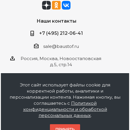
Наши контакты
+7 (495) 212-06-41
sale@baustof.ru
Россия, Москва, Новоостаповская
д.5, стр.14
Этот сайт использует файлы cookie для
корректной работы, аналитики и
2026 © ООО Баустов. Собственное
персонализации контента. Нажимая кнопку, вы
производство лакокрасочной продукции,
соглашаетесь с
Политикой
оптовая и розничная продажа строительных
конфиденциальности и обработкой
материалов, комплектация объектов под ключ.
персональных данных
.
Информация на сайте носит ознакомительный
характер и не является публичной офертой.
ПРИНЯТЬ