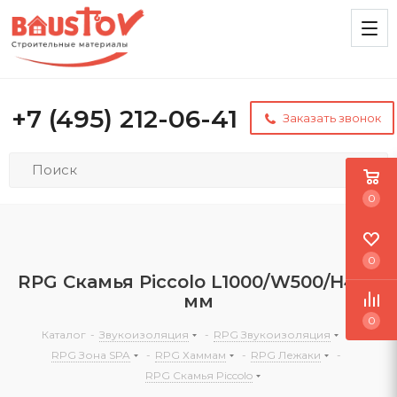
+7 (495) 212-06-41
Заказать звонок
0
0
RPG Скамья Piccolo L1000/W500/H486
мм
0
Каталог
-
Звукоизоляция
-
RPG Звукоизоляция
-
RPG Зона SPA
-
RPG Хаммам
-
RPG Лежаки
-
RPG Скамья Piccolo