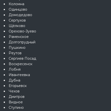
Коломна
Одинцово
Домодедово
Серпухов
Щёлково
Орехово-Зуево
Раменское
Долгопрудный
Пушкино
Реутов
Сергиев Посад
Воскресенск
Лобня
Ивантеевка
Дубна
Егорьевск
Чехов
Дмитров
Видное
Ступино