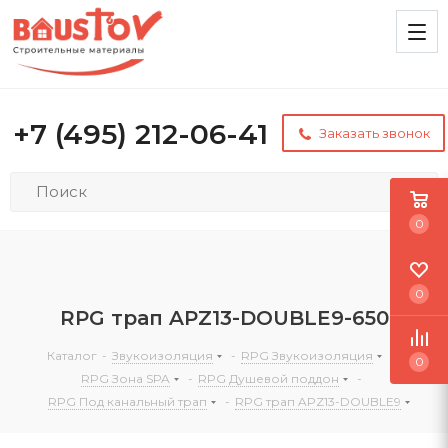
+7 (495) 212-06-41
Заказать звонок
0
0
RPG трап APZ13-DOUBLE9-650
Каталог
-
Звукоизоляция
-
RPG Звукоизоляция
-
0
RPG Зона SPA
-
RPG Душевой поддон
-
RPG Под канальный трап
-
RPG трап APZ13-DOUBLE9