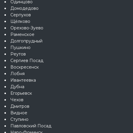
Одинцово
Домодедово
Серпухов
Щёлково
Орехово-Зуево
Раменское
Долгопрудный
Пушкино
Реутов
Сергиев Посад
Воскресенск
Лобня
Ивантеевка
Дубна
Егорьевск
Чехов
Дмитров
Видное
Ступино
Павловский Посад
Наро-Фоминск