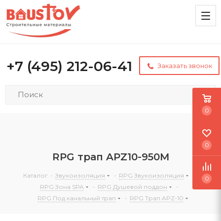
+7 (495) 212-06-41
Заказать звонок
0
0
RPG трап APZ10-950M
Каталог
-
Звукоизоляция
-
RPG Звукоизоляция
-
0
RPG Зона SPA
-
RPG Душевой поддон
-
RPG Под канальный трап
-
RPG Трап APZ-10