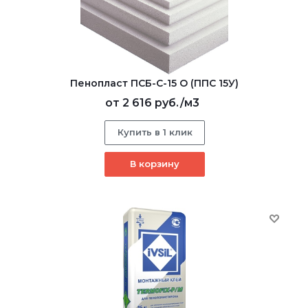
Пенопласт ПСБ-С-15 О (ППС 15У)
от
2 616 руб.
/м3
Купить в 1 клик
В корзину