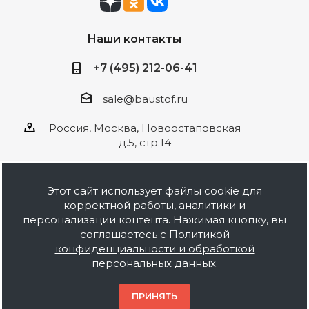
Наши контакты
+7 (495) 212-06-41
sale@baustof.ru
Россия, Москва, Новоостаповская
д.5, стр.14
Этот сайт использует файлы cookie для
корректной работы, аналитики и
2026 © ООО Баустов. Собственное
персонализации контента. Нажимая кнопку, вы
производство лакокрасочной продукции,
соглашаетесь с
Политикой
оптовая и розничная продажа строительных
конфиденциальности и обработкой
материалов, комплектация объектов под ключ.
персональных данных
.
Информация на сайте носит ознакомительный
характер и не является публичной офертой.
ПРИНЯТЬ