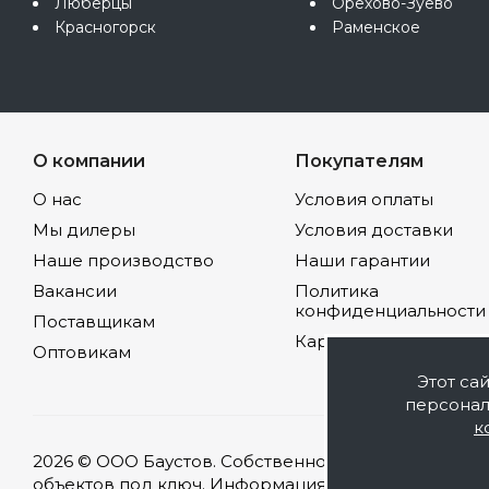
Люберцы
Орехово-Зуево
Красногорск
Раменское
О компании
Покупателям
О нас
Условия оплаты
Мы дилеры
Условия доставки
Наше производство
Наши гарантии
Вакансии
Политика
конфиденциальности
Поставщикам
Карта сайта
Оптовикам
Этот са
персонал
к
2026 © ООО Баустов. Собственное производство л
объектов под ключ. Информация на сайте носит оз