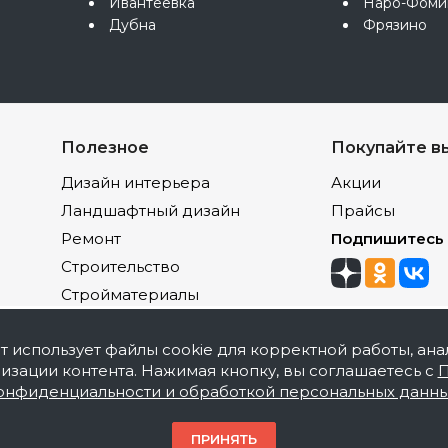
Ивантеевка
Наро-Фоми
Дубна
Фрязино
Полезное
Покупайте в
Дизайн интерьера
Акции
Ландшафтный дизайн
Прайсы
Ремонт
Подпишитесь
Строительство
Стройматериалы
йт использует файлы cookie для корректной работы, ана
изации контента. Нажимая кнопку, вы соглашаетесь с
П
онфиденциальности и обработкой персональных данн
акокрасочной продукции, оптовая и розничная продаж
ПРИНЯТЬ
накомительный характер и не является публичной офер