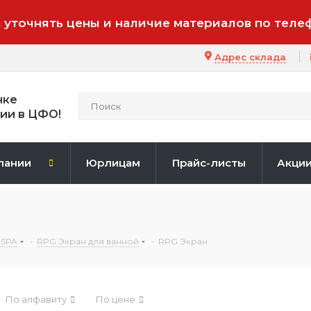
 уточнять цены и наличие материалов по теле
Адрес склада
нке
ии в ЦФО!
пании
Юрлицам
Прайс-листы
Акци
 SPA
-
RPG Экран для ванной
-
RPG Экран
По алфавиту
По цене