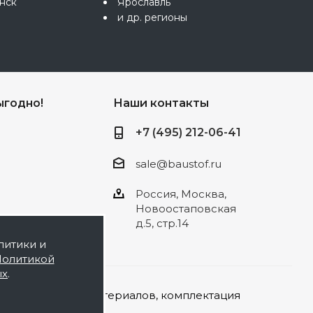
нск
Ярославль
и др. регионы
ыгодно!
Наши контакты
+7 (495) 212-06-41
sale@baustof.ru
Россия, Москва,
Новоостаповская
д.5, стр.14
литики и
олитикой
ых
.
а строительных материалов, комплектация
той.