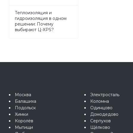
Теплоизоляция и
гидроизоляция в одном
решении: Почему
выбирают Ц-XPS?
Москва
Электросталь
Балашиха
Коломна
Подольск
Одинцово
Химки
Домодедово
Королёв
Серпухов
Мытищи
Щёлково