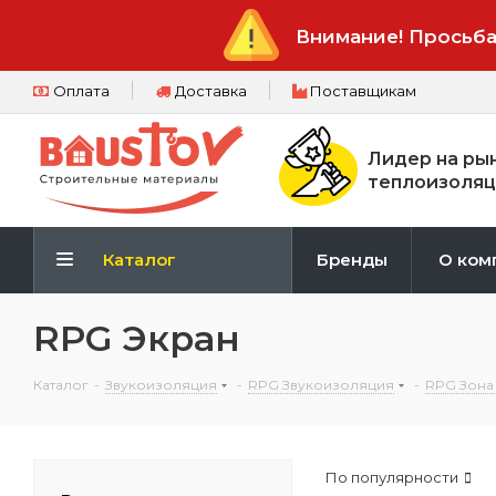
Внимание! Просьба
Оплата
Доставка
Поставщикам
Лидер на ры
теплоизоляц
Каталог
Бренды
О ком
RPG Экран
Каталог
-
Звукоизоляция
-
RPG Звукоизоляция
-
RPG Зона
По популярности