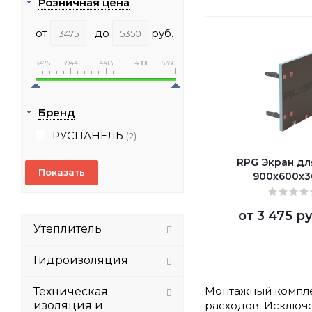
Розничная цена
от
до
руб.
3475
3944
4413
4881
5350
Бренд
РУСПАНЕЛЬ
(2)
RPG Экран дл
900х600х3
от
3 475 р
Утеплитель
Гидроизоляция
Монтажный компле
Техническая
изоляция и
расходов. Исключе