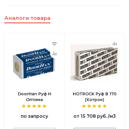
Аналоги товара
DoorHan Руф Н
HOTROCK Руф В 170
Оптима
(Хотрок)
по запросу
от
15 708 руб.
/м3