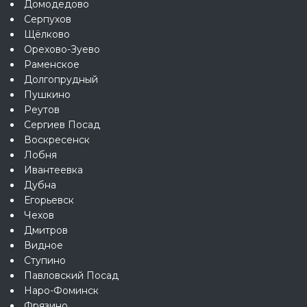
Домодедово
Серпухов
Щёлково
Орехово-Зуево
Раменское
Долгопрудный
Пушкино
Реутов
Сергиев Посад
Воскресенск
Лобня
Ивантеевка
Дубна
Егорьевск
Чехов
Дмитров
Видное
Ступино
Павловский Посад
Наро-Фоминск
Фрязино