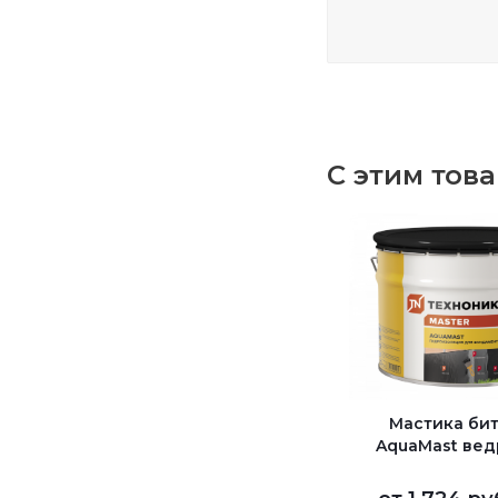
С этим тов
Мастика би
AquaMast ведр