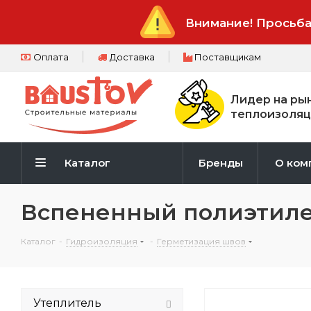
Внимание! Просьба
Оплата
Доставка
Поставщикам
Лидер на ры
теплоизоляц
Каталог
Бренды
О ком
Вспененный полиэтилен
Каталог
-
Гидроизоляция
-
Герметизация швов
Утеплитель