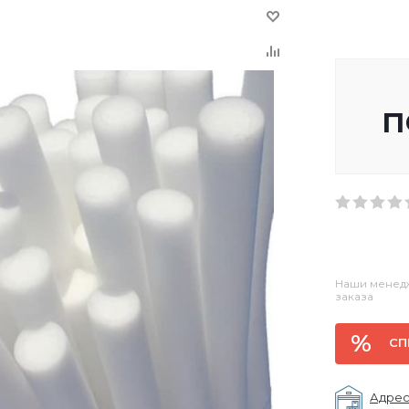
п
Наши менедж
заказа
СП
Адрес