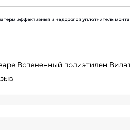
атерм: эффективный и недорогой уплотнитель монт
варе Вспененный полиэтилен Вилате
тзыв