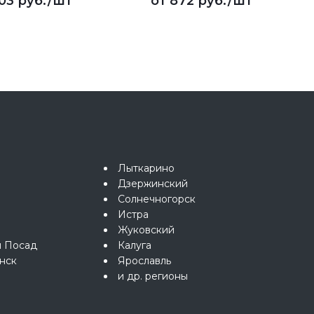
03 руб.
/шт
от
872 руб.
/шт
Лыткарино
Дзержинский
Солнечногорск
Истра
Жуковский
й Посад
Калуга
нск
Ярославль
и др. регионы