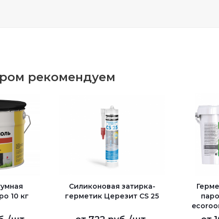
аром рекомендуем
тумная
Cиликоновая затирка-
Герме
о 10 кг
герметик Церезит CS 25
пар
ecoroo