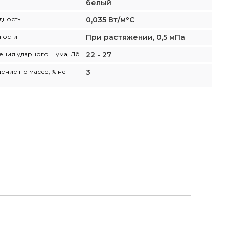
белый
дность
0,035 Вт/мºС
гости
При растяжении, 0,5 мПа
ения ударного шума, Дб
22 - 27
ние по массе, % не
3