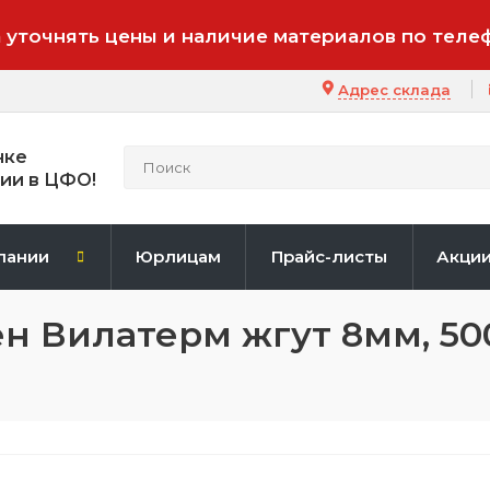
 уточнять цены и наличие материалов по теле
Адрес склада
нке
ии в ЦФО!
пании
Юрлицам
Прайс-листы
Акци
 Вилатерм жгут 8мм, 500