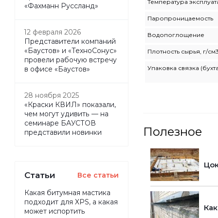
Температура эксплуат
«Фахманн Руссланд»
Паропроницаемость
12 февраля 2026
Водопоглощение
Представители компаний
«Баустов» и «ТехноСонус»
Плотность сырья, г/см
провели рабочую встречу
Упаковка связка (бухта
в офисе «Баустов»
28 ноября 2025
«Краски КВИЛ» показали,
чем могут удивить — на
семинаре БАУСТОВ
Полезное
представили новинки
Цок
Статьи
Все статьи
Какая битумная мастика
подходит для XPS, а какая
Как
может испортить