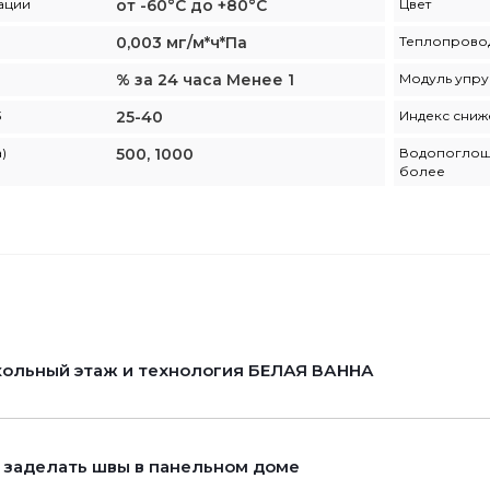
ации
от -60°С до +80°С
Цвет
0,003 мг/м*ч*Па
Теплопрово
% за 24 часа Менее 1
Модуль упру
3
25-40
Индекс сниж
)
500, 1000
Водопоглоще
более
ольный этаж и технология БЕЛАЯ ВАННА
 заделать швы в панельном доме