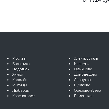
от
1 724 ру
Москва
Электросталь
Балашиха
Коломна
Подольск
Одинцово
Химки
Домодедово
Королёв
Серпухов
Мытищи
Щёлково
Люберцы
Орехово-Зуево
Красногорск
Раменское