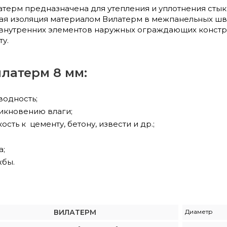
атерм предназначена для утепления и уплотнения ст
ная изоляция материалом Вилатерм в межпанельных шв
 внутренних элементов наружных ограждающих констру
ту.
латерм 8 мм:
водность;
никновению влаги;
ость к цементу, бетону, извести и др.;
а;
жбы.
ВИЛАТЕРМ
Диаметр