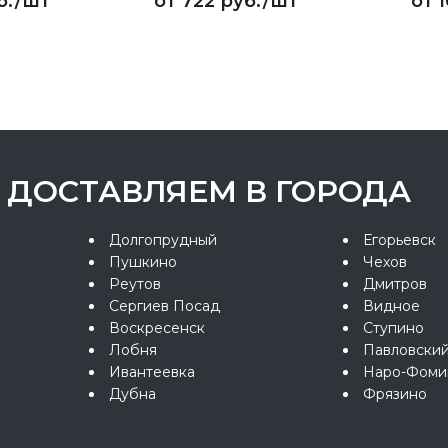
б.
/шт
от
722 руб.
/шт
от
1
ДОСТАВЛЯЕМ В ГОРОДА
Долгопрудный
Егорьевск
Пушкино
Чехов
Реутов
Дмитров
Сергиев Посад
Видное
Воскресенск
Ступино
Лобня
Павловски
Ивантеевка
Наро-Фоми
Дубна
Фрязино