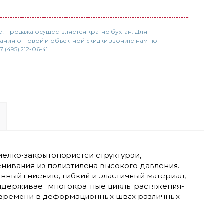
! Продажа осуществляется кратно бухтам. Для
ания оптовой и объектной скидки звоните нам по
 (495) 212-06-41
мелко-закрытопористой структурой,
нивания из полиэтилена высокого давления.
ный гниению, гибкий и эластичный материал,
выдерживает многократные циклы растяжения-
го времени в деформационных швах различных