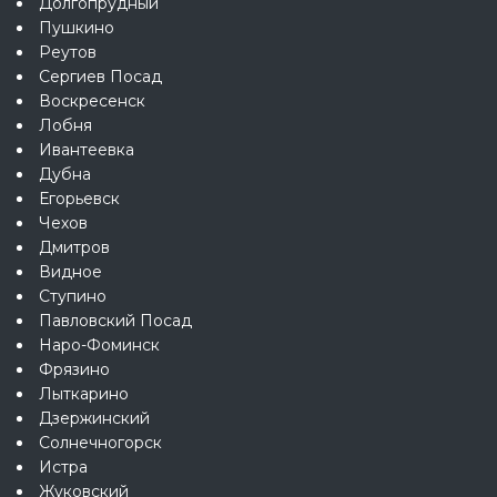
Долгопрудный
Пушкино
Реутов
Сергиев Посад
Воскресенск
Лобня
Ивантеевка
Дубна
Егорьевск
Чехов
Дмитров
Видное
Ступино
Павловский Посад
Наро-Фоминск
Фрязино
Лыткарино
Дзержинский
Солнечногорск
Истра
Жуковский