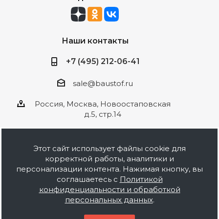
Наши контакты
+7 (495) 212-06-41
sale@baustof.ru
Россия, Москва, Новоостаповская
д.5, стр.14
Этот сайт использует файлы cookie для
корректной работы, аналитики и
2026 © ООО Баустов. Собственное
персонализации контента. Нажимая кнопку, вы
производство лакокрасочной продукции,
соглашаетесь с
Политикой
оптовая и розничная продажа строительных
конфиденциальности и обработкой
материалов, комплектация объектов под ключ.
персональных данных
.
Информация на сайте носит ознакомительный
характер и не является публичной офертой.