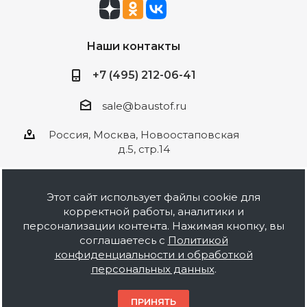
Наши контакты
+7 (495) 212-06-41
sale@baustof.ru
Россия, Москва, Новоостаповская
д.5, стр.14
Этот сайт использует файлы cookie для
корректной работы, аналитики и
2026 © ООО Баустов. Собственное
персонализации контента. Нажимая кнопку, вы
производство лакокрасочной продукции,
соглашаетесь с
Политикой
оптовая и розничная продажа строительных
конфиденциальности и обработкой
материалов, комплектация объектов под ключ.
персональных данных
.
Информация на сайте носит ознакомительный
характер и не является публичной офертой.
ПРИНЯТЬ