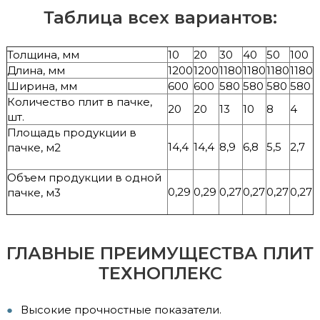
Таблица всех вариантов:
Толщина, мм
10
20
30
40
50
100
Длина, мм
1200
1200
1180
1180
1180
1180
Ширина, мм
600
600
580
580
580
580
Количество плит в пачке,
20
20
13
10
8
4
шт.
Площадь продукции в
14,4
14,4
8,9
6,8
5,5
2,7
пачке, м2
Объем продукции в одной
0,29
0,29
0,27
0,27
0,27
0,27
пачке, м3
ГЛАВНЫЕ ПРЕИМУЩЕСТВА ПЛИТ
ТЕХНОПЛЕКС
Высокие прочностные показатели.