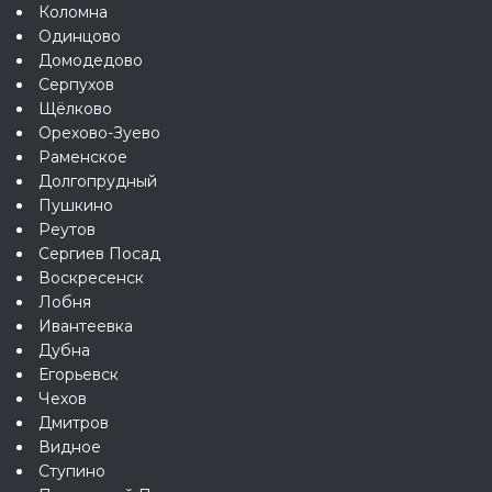
Коломна
Одинцово
Домодедово
Серпухов
Щёлково
Орехово-Зуево
Раменское
Долгопрудный
Пушкино
Реутов
Сергиев Посад
Воскресенск
Лобня
Ивантеевка
Дубна
Егорьевск
Чехов
Дмитров
Видное
Ступино