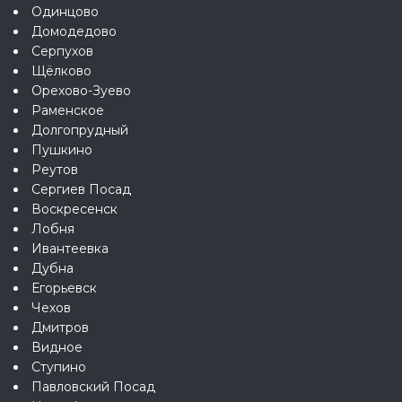
Одинцово
Домодедово
Серпухов
Щёлково
Орехово-Зуево
Раменское
Долгопрудный
Пушкино
Реутов
Сергиев Посад
Воскресенск
Лобня
Ивантеевка
Дубна
Егорьевск
Чехов
Дмитров
Видное
Ступино
Павловский Посад