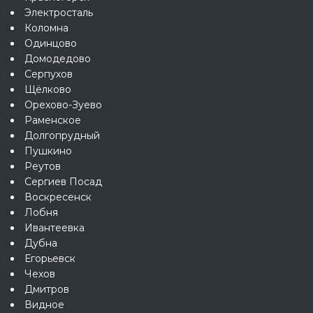
Электросталь
Коломна
Одинцово
Домодедово
Серпухов
Щёлково
Орехово-Зуево
Раменское
Долгопрудный
Пушкино
Реутов
Сергиев Посад
Воскресенск
Лобня
Ивантеевка
Дубна
Егорьевск
Чехов
Дмитров
Видное