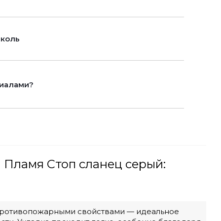
иколь
риалами?
Пламя Стоп сланец серый:
с противопожарными свойствами — идеальное