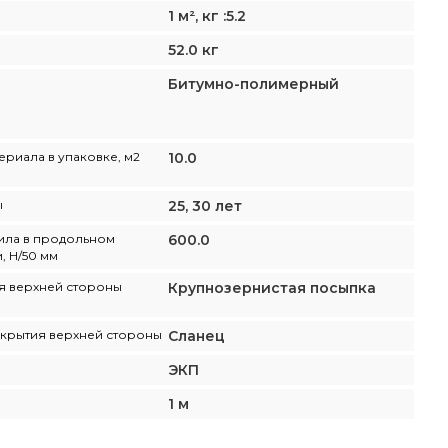
1 м², кг :5.2
52.0 кг
Битумно-полимерный
ериала в упаковке, м2
10.0
ы
25, 30 лет
ила в продольном
600.0
, Н/50 мм
я верхней стороны
Крупнозернистая посыпка
крытия верхней стороны
Сланец
ЭКП
1 м