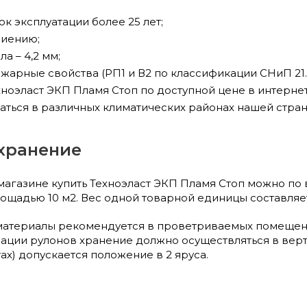
к эксплуатации более 25 лет;
ниению;
а – 4,2 мм;
арные свойства (РП1 и В2 по классификации СНиП 21.0
хноэласт ЭКП Пламя Стоп по доступной цене в интернет
аться в различных климатических районах нашей стран
 хранение
магазине купить Техноэласт ЭКП Пламя Стоп можно по 
ощадью 10 м2. Вес одной товарной единицы составляет
материалы рекомендуется в проветриваемых помещения
ции рулонов хранение должно осуществляться в верт
тах) допускается положение в 2 яруса.