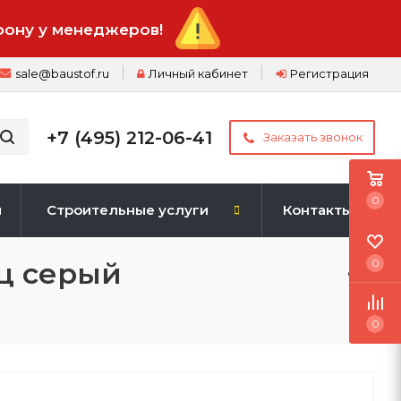
фону у менеджеров!
sale@baustof.ru
Личный кабинет
Регистрация
+7 (495) 212-06-41
Заказать звонок
0
и
Строительные услуги
Контакты
ц серый
0
0