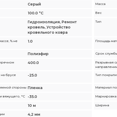
Серый
Масса
100.0 °С
Вес
Гидроизоляция, Ремонт
Тип
кровель, Устройство
кровельного ковра
ассе, % не
1.0
Площадь мат
Полиэфир
Срок служб
перечном
400.0
Разрывная с
направлении
 на брусе
-25.0
Тип покрыти
ляемой стороны
Пленка
Материал по
и вяжущего, °С
-35.0
Маркировка
10 м
Ширина
ции
4,2 мм