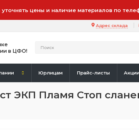
 уточнять цены и наличие материалов по теле
Адрес склада
нке
ии в ЦФО!
пании
Юрлицам
Прайс-листы
Акци
ст ЭКП Пламя Стоп слане