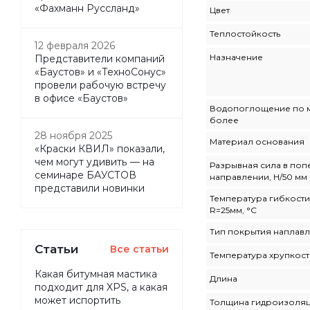
«Фахманн Руссланд»
Цвет
Теплостойкость
12 февраля 2026
Назначение
Представители компаний
«Баустов» и «ТехноСонус»
провели рабочую встречу
в офисе «Баустов»
Водопоглощение по м
более
28 ноября 2025
Материал основания
«Краски КВИЛ» показали,
чем могут удивить — на
Разрывная сила в по
семинаре БАУСТОВ
направлении, Н/50 мм
представили новинки
Температура гибкости
R=25мм, °С
Тип покрытия наплав
Статьи
Все статьи
Температура хрупкост
Какая битумная мастика
Длина
подходит для XPS, а какая
может испортить
Толщина гидроизоля