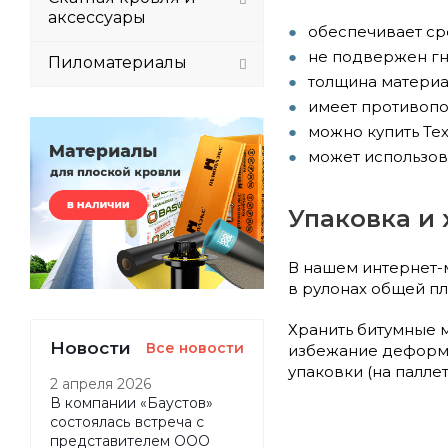
аксессуары
обеспечивает сро
не подвержен г
Пиломатериалы
толщина материал
имеет противопож
можно купить Те
может использов
Упаковка и
В нашем интернет-
в рулонах общей пл
Хранить битумные 
Новости
Все новости
избежание деформа
упаковки (на палле
2 апреля 2026
В компании «Баустов»
состоялась встреча с
представителем ООО