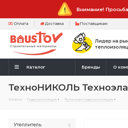
Внимание! Просьба
Оплата
Доставка
Поставщикам
Лидер на ры
теплоизоляц
Каталог
Бренды
О ком
ТехноНИКОЛЬ Техноэла
Каталог
-
Гидроизоляция
-
Рулонная гидроизоляция
Утеплитель