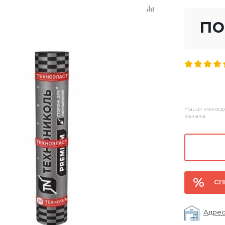
по
Наши менедж
заказа
СП
Адрес