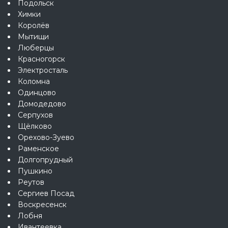
Подольск
Химки
Королёв
Мытищи
Люберцы
Красногорск
Электросталь
Коломна
Одинцово
Домодедово
Серпухов
Щёлково
Орехово-Зуево
Раменское
Долгопрудный
Пушкино
Реутов
Сергиев Посад
Воскресенск
Лобня
Ивантеевка