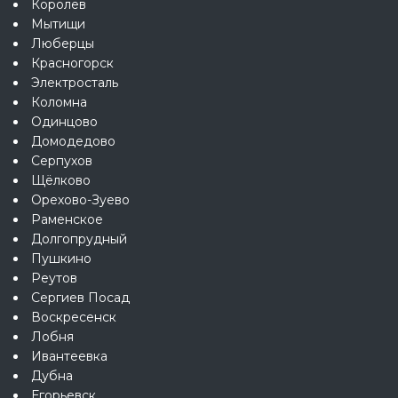
Королёв
Мытищи
Люберцы
Красногорск
Электросталь
Коломна
Одинцово
Домодедово
Серпухов
Щёлково
Орехово-Зуево
Раменское
Долгопрудный
Пушкино
Реутов
Сергиев Посад
Воскресенск
Лобня
Ивантеевка
Дубна
Егорьевск