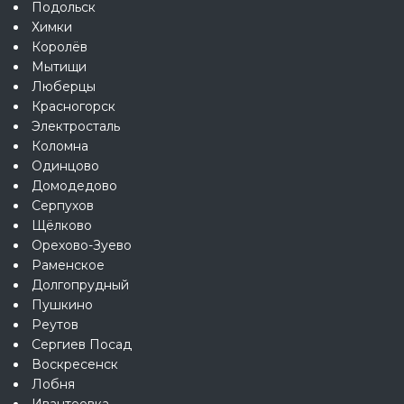
Подольск
Химки
Королёв
Мытищи
Люберцы
Красногорск
Электросталь
Коломна
Одинцово
Домодедово
Серпухов
Щёлково
Орехово-Зуево
Раменское
Долгопрудный
Пушкино
Реутов
Сергиев Посад
Воскресенск
Лобня
Ивантеевка