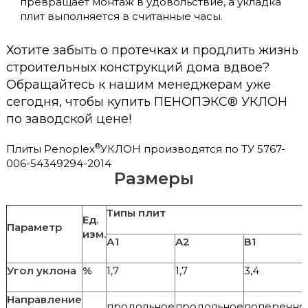
превращает монтаж в удовольствие, а укладка
плит выполняется в считанные часы.
Хотите забыть о протечках и продлить жизнь
строительных конструкций дома вдвое?
Обращайтесь к нашим менеджерам уже
сегодня, чтобы купить ПЕНОПЭКС® УКЛОН
по заводской цене!
®
Плиты Penoplex
УКЛОН производятся по ТУ 5767-
006-54349294-2014
Размеры
Типы плит
Ед.
Параметр
изм.
А1
A2
В1
Угол уклона
%
1,7
1,7
3,4
Направление
продольное
продольное
поперечно