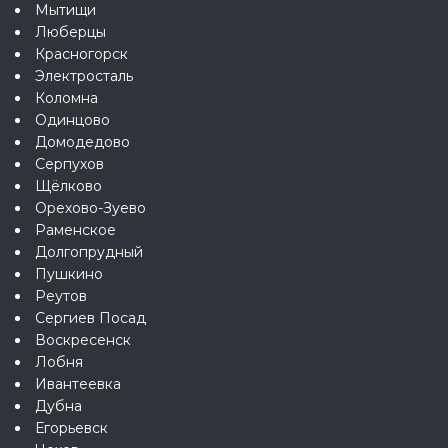
Мытищи
Люберцы
Красногорск
Электросталь
Коломна
Одинцово
Домодедово
Серпухов
Щёлково
Орехово-Зуево
Раменское
Долгопрудный
Пушкино
Реутов
Сергиев Посад
Воскресенск
Лобня
Ивантеевка
Дубна
Егорьевск