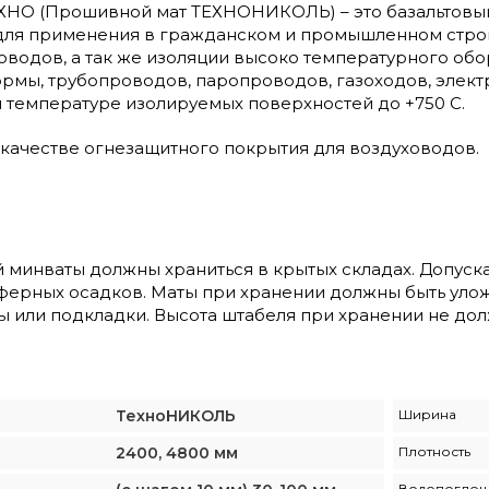
НО (Прошивной мат ТЕХНОНИКОЛЬ) – это базальтовый
ля применения в гражданском и промышленном строите
оводов, а так же изоляции высоко температурного об
рмы, трубопроводов, паропроводов, газоходов, элек
 температуре изолируемых поверхностей до +750 С.
качестве огнезащитного покрытия для воздуховодов.
 минваты должны храниться в крытых складах. Допуск
ферных осадков. Маты при хранении должны быть улож
ы или подкладки. Высота штабеля при хранении не дол
ТехноНИКОЛЬ
Ширина
2400, 4800 мм
Плотность
Водопогло