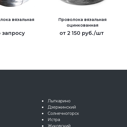
лока вязальная
Проволока вязальная
оцинкованная
 запросу
от
2 150 руб.
/шт
Лыткарино
Дзержинский
Солнечногорск
Истра
Жуковский