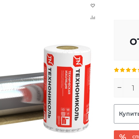
о
Купить
СП