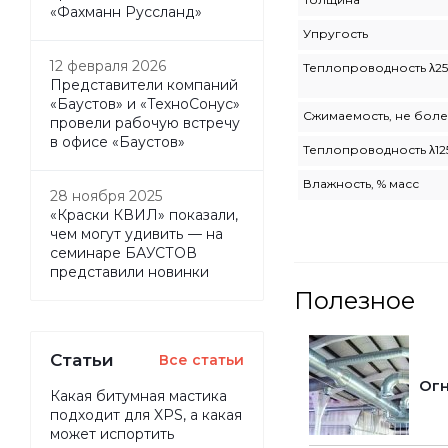
«Фахманн Руссланд»
Упругость
12 февраля 2026
Теплопроводность λ25
Представители компаний
«Баустов» и «ТехноСонус»
Сжимаемость, не бол
провели рабочую встречу
в офисе «Баустов»
Теплопроводность λ12
Влажность, % масс
28 ноября 2025
«Краски КВИЛ» показали,
чем могут удивить — на
семинаре БАУСТОВ
представили новинки
Полезное
Статьи
Все статьи
Огн
Какая битумная мастика
подходит для XPS, а какая
может испортить