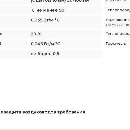
(с шагом 10 мм) 30-100 мм
%, не менее 90
Теплопровод
0,035 Вт/м·°С
Содержание 
по массе, н
ее
20 %
Теплопровод
5
0,046 Вт/м·°С
Горючесть
не более 0,5
езащита воздуховодов требования