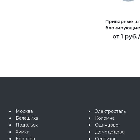
Приварные ш
блокирующие
от
1 руб.
Москва
Электросталь
Балашиха
Коломна
Подольск
Одинцово
Химки
Домодедово
Королёв
Серпухов