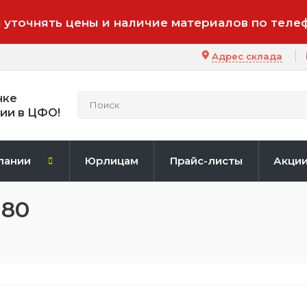
 уточнять цены и наличие материалов по теле
Адрес склада
нке
ии в ЦФО!
пании
Юрлицам
Прайс-листы
Акци
 80