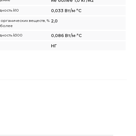
не более 1,0 кг/м2
ность λ10
0,033 Вт/м·°С
органических веществ, %
2,0
е более
ность λ300
0,086 Вт/м·°С
НГ