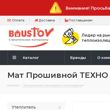
Внимание! Просьба
Оплата
Доставка
Поставщикам
Лидер на ры
теплоизоляц
Каталог
Бренды
О ком
Мат Прошивной ТЕХНО
Каталог
-
Техническая изоляция и огнезащита
Утеплитель