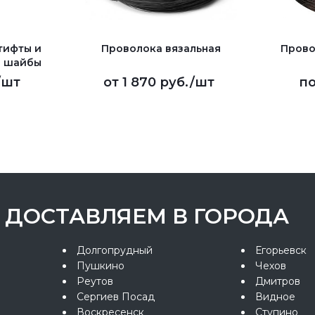
тифты и
Проволока вязальная
Прово
 шайбы
/шт
от
1 870 руб.
/шт
по
ДОСТАВЛЯЕМ В ГОРОДА
Долгопрудный
Егорьевск
Пушкино
Чехов
Реутов
Дмитров
Сергиев Посад
Видное
Воскресенск
Ступино