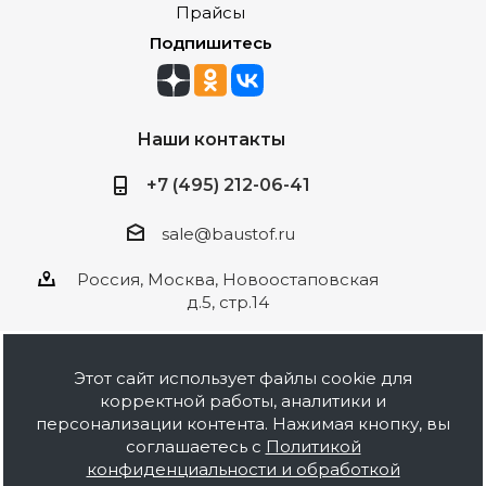
Прайсы
Подпишитесь
Наши контакты
+7 (495) 212-06-41
sale@baustof.ru
Россия, Москва, Новоостаповская
д.5, стр.14
Этот сайт использует файлы cookie для
корректной работы, аналитики и
2026 © ООО Баустов. Собственное
персонализации контента. Нажимая кнопку, вы
производство лакокрасочной продукции,
соглашаетесь с
Политикой
оптовая и розничная продажа строительных
конфиденциальности и обработкой
материалов, комплектация объектов под ключ.