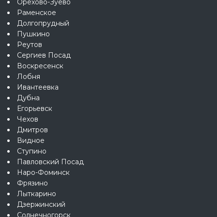
Орехово-Зуево
Раменское
Долгопрудный
Пушкино
Реутов
Сергиев Посад
Воскресенск
Лобня
Ивантеевка
Дубна
Егорьевск
Чехов
Дмитров
Видное
Ступино
Павловский Посад
Наро-Фоминск
Фрязино
Лыткарино
Дзержинский
Солнечногорск