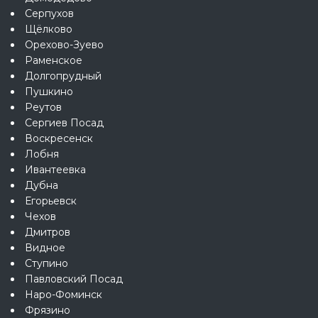
Серпухов
Щёлково
Орехово-Зуево
Раменское
Долгопрудный
Пушкино
Реутов
Сергиев Посад
Воскресенск
Лобня
Ивантеевка
Дубна
Егорьевск
Чехов
Дмитров
Видное
Ступино
Павловский Посад
Наро-Фоминск
Фрязино