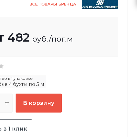
ВСЕ ТОВАРЫ БРЕНДА
т
482
руб.
/пог.м
во в 1 упаковке
ке 4 бухты по 5 м
В корзину
 в 1 клик