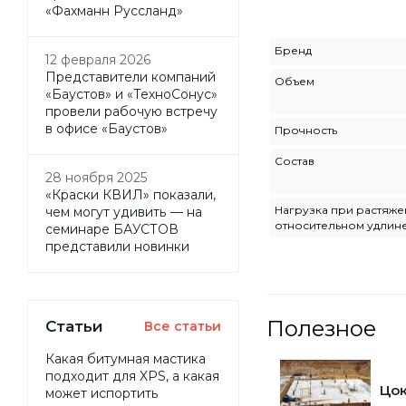
«Фахманн Руссланд»
Бренд
12 февраля 2026
Представители компаний
Объем
«Баустов» и «ТехноСонус»
провели рабочую встречу
в офисе «Баустов»
Прочность
Состав
28 ноября 2025
«Краски КВИЛ» показали,
Нагрузка при растяже
чем могут удивить — на
относительном удлин
семинаре БАУСТОВ
представили новинки
Полезное
Статьи
Все статьи
Какая битумная мастика
подходит для XPS, а какая
Цок
может испортить