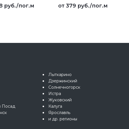
8 руб.
/пог.м
от
379 руб.
/пог.м
Лыткарино
Дзержинский
Солнечногорск
Истра
Жуковский
й Посад
Калуга
нск
Ярославль
и др. регионы