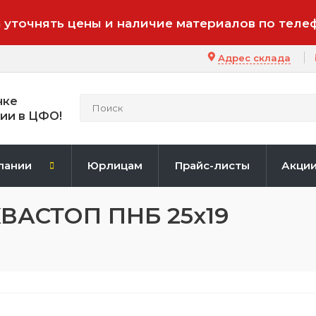
 уточнять цены и наличие материалов по теле
Адрес склада
нке
ии в ЦФО!
пании
Юрлицам
Прайс-листы
Акци
ВАСТОП ПНБ 25x19