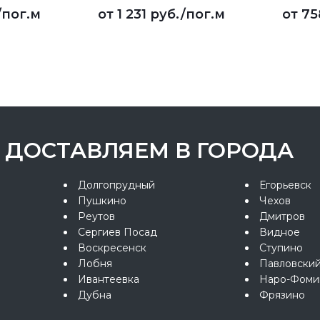
/пог.м
от
1 231 руб.
/пог.м
от
75
ДОСТАВЛЯЕМ В ГОРОДА
Долгопрудный
Егорьевск
Пушкино
Чехов
Реутов
Дмитров
Сергиев Посад
Видное
Воскресенск
Ступино
Лобня
Павловски
Ивантеевка
Наро-Фоми
Дубна
Фрязино