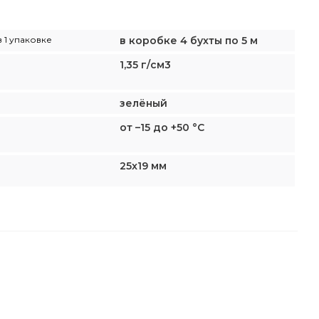
 1 упаковке
в коробке 4 бухты по 5 м
1,35 г/см3
зелёный
от –15 до +50 °C
25x19 мм