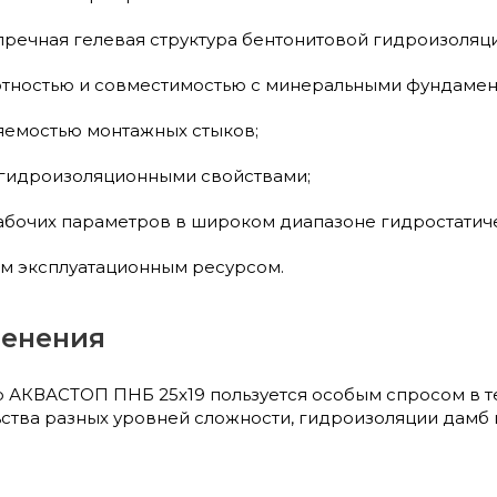
речная гелевая структура бентонитовой гидроизоляци
ртностью и совместимостью с минеральными фундаме
яемостью монтажных стыков;
гидроизоляционными свойствами;
абочих параметров в широком диапазоне гидростатиче
м эксплуатационным ресурсом.
енения
 АКВАСТОП ПНБ 25x19 пользуется особым спросом в те
ьства разных уровней сложности, гидроизоляции дамб