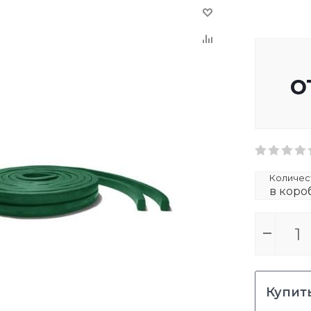
о
Количест
в короб
Купить