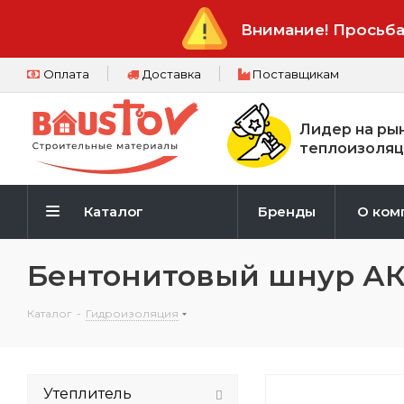
Внимание! Просьба
Оплата
Доставка
Поставщикам
Лидер на ры
теплоизоляц
Каталог
Бренды
О ком
Бентонитовый шнур АК
Каталог
-
Гидроизоляция
Утеплитель