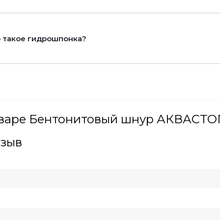
 такое гидрошпонка?
оваре Бентонитовый шнур АКВАСТОП
тзыв